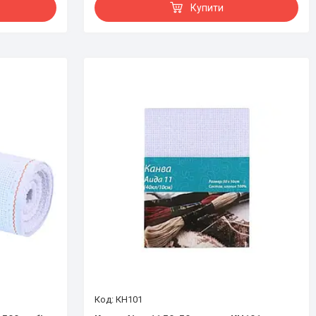
Купити
КН101