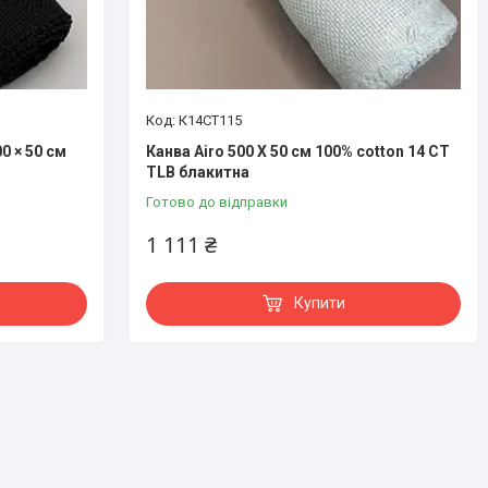
К14CT115
0 × 50 см
Канва Airo 500 X 50 см 100% cotton 14 CT
TLB блакитна
Готово до відправки
1 111 ₴
Купити