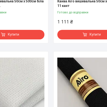
ивальна 50см х 500см біла
Канва Airo вишивальна 50см х
А
11 кант
авки
Готово до відправки
1 111 ₴
Купити
Купити