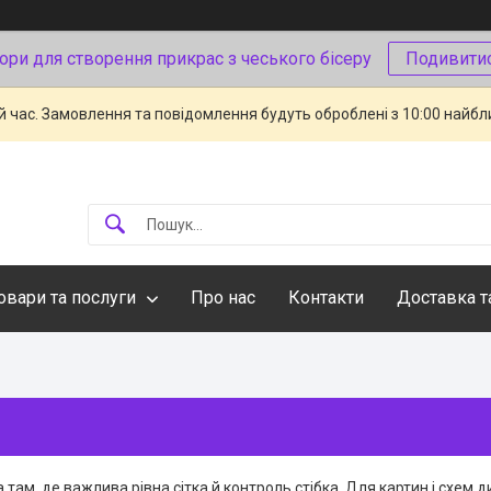
ори для створення прикрас з чеського бісеру
Подивити
й час. Замовлення та повідомлення будуть оброблені з 10:00 найбли
овари та послуги
Про нас
Контакти
Доставка т
 там, де важлива рівна сітка й контроль стібка. Для картин і схем д