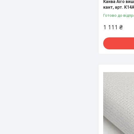
Канва Airo виш
кант, арт. К14
Готово до відпр
1 111 ₴