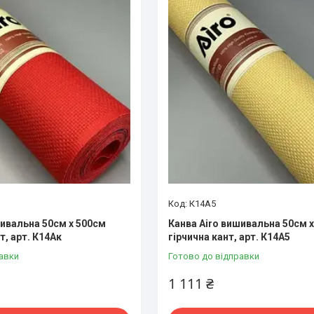
К14А5
шивальна 50см х 500см
Канва Airo вишивальна 50см 
т, арт. К14Ак
гірчична кант, арт. К14А5
авки
Готово до відправки
1 111 ₴