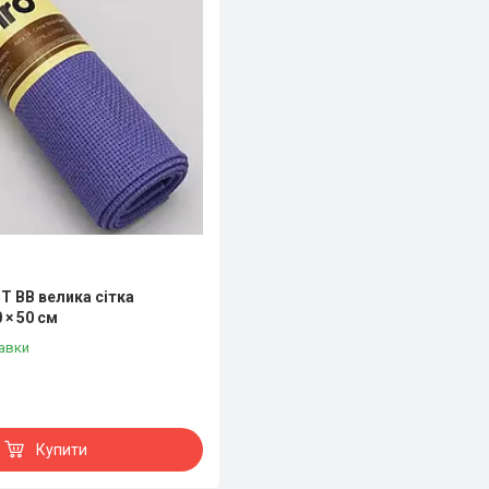
CT BB велика сітка
 × 50 см
авки
Купити