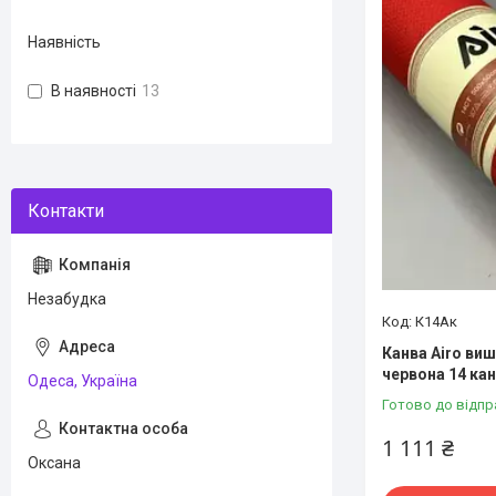
Наявність
В наявності
13
Незабудка
К14Ак
Канва Airo ви
червона 14 кан
Одеса, Україна
Готово до відпр
1 111 ₴
Оксана