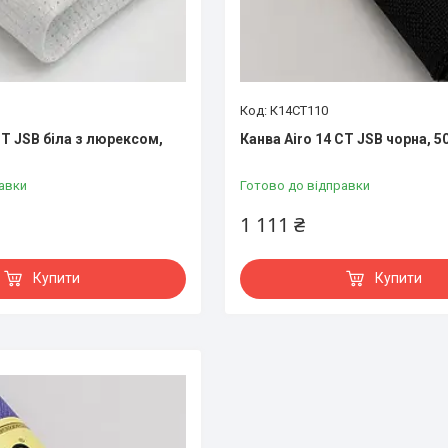
К14CT110
CT JSB біла з люрексом,
Канва Airo 14 CT JSB чорна, 50
авки
Готово до відправки
1 111 ₴
Купити
Купити