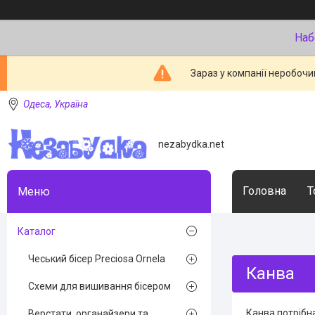
Наб
Зараз у компанії неробочи
Одеса, Україна
nezabydka.net
Головна
Т
Каталог
Чеський бісер Preciosa Ornela
Канва
Схеми для вишивання бісером
Канва потрібна
Верстати, органайзери та