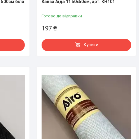
 500см біла
Канва Аіда 11 50х50см, арт. КН101
Готово до відправки
197 ₴
Купити