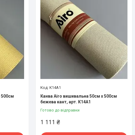
К14А1
х 500см
Канва Airo вишивальна 50см х 500см
бежева кант, арт. К14А1
Готово до відправки
1 111 ₴