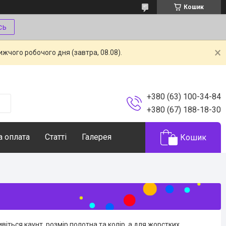
Кошик
сь
жчого робочого дня (завтра, 08.08).
+380 (63) 100-34-84
+380 (67) 188-18-30
а оплата
Статті
Галерея
Кошик
ивіться каунт, розмір полотна та колір, а для жорстких