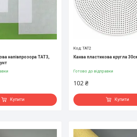
ТАТ2
ова напівпрозора ТАТ3,
Канва пластикова кругла 30с
аунт
авки
Готово до відправки
102 ₴
Купити
Купити