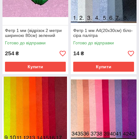
Фетр 1 мм (відрізок 2 метри
Фетр 1 мм А4(20х30см) біло-
шириною 80см) зелений
сіра палітра
Готово до відправки
Готово до відправки
254
14
₴
₴
Купити
Купити