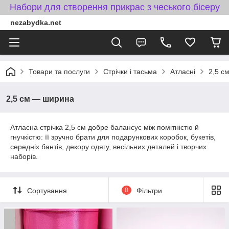
Набори для створення прикрас з чеського бісеру
nezabydka.net
Товари та послуги
Стрічки і тасьма
Атласні
2,5 с
2,5 см — ширина
Атласна стрічка 2,5 см добре балансує між помітністю й
гнучкістю: її зручно брати для подарункових коробок, букетів,
середніх бантів, декору одягу, весільних деталей і творчих
наборів.
Сортування
0
Фільтри