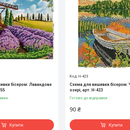
Н-423
ивки бісером: Лавандове
Схема для вишивки бісером: 
155
озері, арт. Н-423
авки
Готово до відправки
90 ₴
Купити
Купити