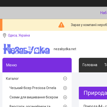
Наб
Зараз у компанії неро
Одеса, Україна
nezabydka.net
Головна
Т
Каталог
Чеський бісер Preciosa Ornela
Природа
Схеми для вишивання бісером
Природа А4 - с
Верстати, органайзери та