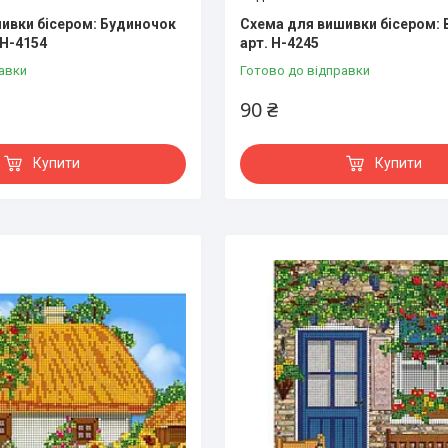
ивки бісером: Будиночок
Схема для вишивки бісером: 
 Н-4154
арт. Н-4245
авки
Готово до відправки
90 ₴
Купити
Купити