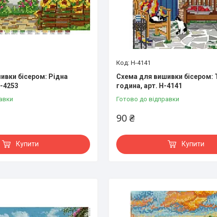
Н-4141
ивки бісером: Рідна
Схема для вишивки бісером: 
Н-4253
година, арт. Н-4141
авки
Готово до відправки
90 ₴
Купити
Купити