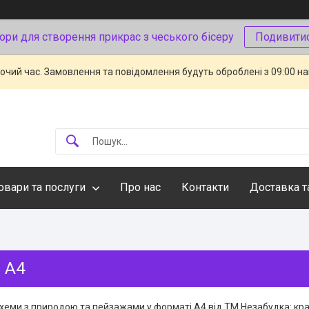
ори для створення прикрас з чеського бісеру
Подивити
бочий час. Замовлення та повідомлення будуть оброблені з 09:00 н
овари та послуги
Про нас
Контакти
Доставка т
 А4
хеми з природою та пейзажами у форматі A4 від ТМ Незабудка: крає