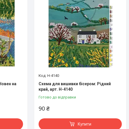
Н-4140
Човен на
Схема для вишивки бісером: Рідний
край, арт. Н-4140
Готово до відправки
90 ₴
Купити