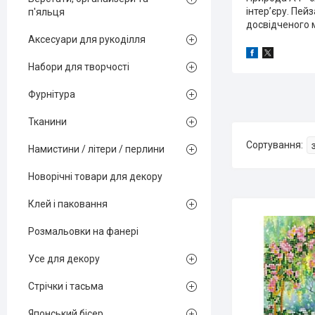
інтерʼєру. Пе
п'яльця
досвідченого 
Аксесуари для рукоділля
Набори для творчості
Фурнітура
Тканини
Намистини / літери / перлини
Новорічні товари для декору
Клей і паковання
Розмальовки на фанері
Усе для декору
Стрічки і тасьма
Японський бісер