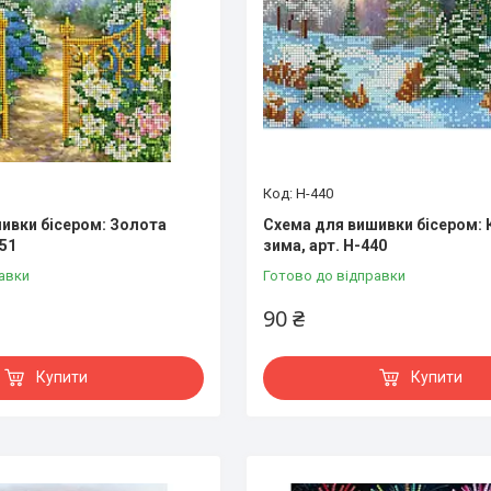
Н-440
ивки бісером: Золота
Схема для вишивки бісером: 
151
зима, арт. Н-440
авки
Готово до відправки
90 ₴
Купити
Купити