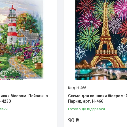
Н-466
ивки бісером: Пейзаж із
Схема для вишивки бісером:
Н-4230
Париж, арт. Н-466
авки
Готово до відправки
90 ₴