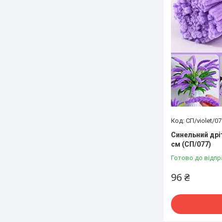
СП/violet/07
Синельний дрі
см (СП/077)
Готово до відпр
96 ₴