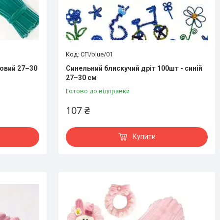
СП/blue/01
зовий 27–30
Синельний блискучий дріт 100шт - синій
27–30 см
Готово до відправки
107 ₴
Купити