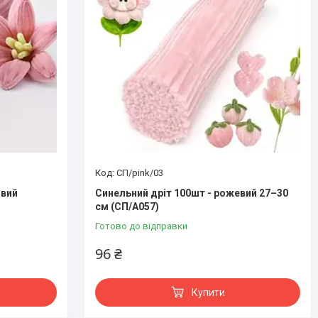
СП/pink/03
овий
Синельний дріт 100шт - рожевий 27–30
см (СП/А057)
Готово до відправки
96 ₴
Купити