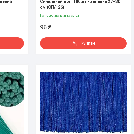
чневий
Синельний дріт 100шт - зелений 27–30
см (СП/126)
Готово до відправки
96 ₴
Купити