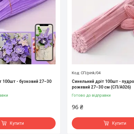
СП/pink/04
т 100шт - бузковий 27–30
Синельний дріт 100шт - пудр
рожевий 27–30 см (СП/А026)
авки
Готово до відправки
96 ₴
Купити
Купити