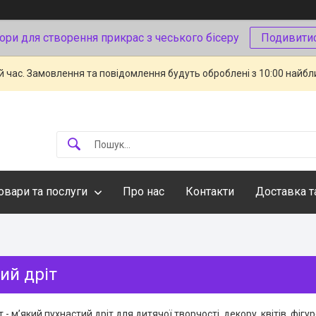
ори для створення прикрас з чеського бісеру
Подивити
й час. Замовлення та повідомлення будуть оброблені з 10:00 найбли
овари та послуги
Про нас
Контакти
Доставка т
ий дріт
 - мʼякий пухнастий дріт для дитячої творчості, декору, квітів, фігу