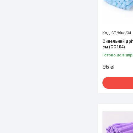
СП/blue/04
Синельний дрі
см (СС104)
Готово до відпр
96 ₴