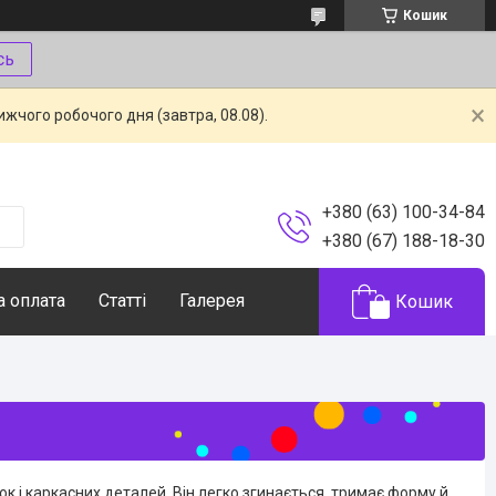
Кошик
сь
жчого робочого дня (завтра, 08.08).
+380 (63) 100-34-84
+380 (67) 188-18-30
а оплата
Статті
Галерея
Кошик
рок і каркасних деталей. Він легко згинається, тримає форму й