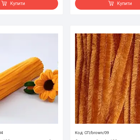
Купити
Купити
04
СП/brown/09