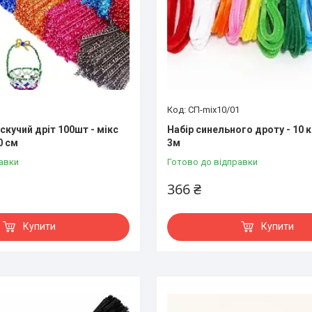
СП-mix10/01
скучий дріт 100шт - мікс
Набір синельного дроту - 10 
0 см
3м
авки
Готово до відправки
366 ₴
Купити
Купити