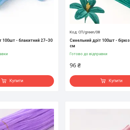
СП/green/08
т 100шт - блакитний 27–30
Синельний дріт 100шт - бірю
см
авки
Готово до відправки
96 ₴
Купити
Купити