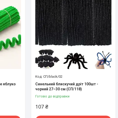
СП/black/02
не яблуко
Синельний блискучий дріт 100шт -
чорний 27–30 см (СП/118)
Готово до відправки
107 ₴