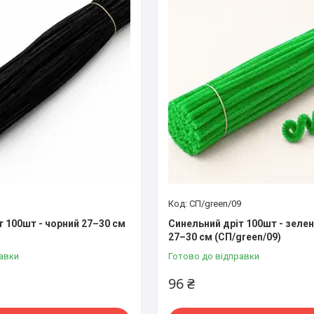
СП/green/09
т 100шт - чорний 27–30 см
Синельний дріт 100шт - зеле
27–30 см (СП/green/09)
авки
Готово до відправки
96 ₴