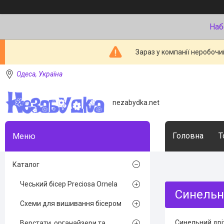
Наб
Зараз у компанії неробочи
Одеса, Україна
nezabydka.net
Головна
Т
Каталог
Чеський бісер Preciosa Ornela
Синельн
Схеми для вишивання бісером
Синельний дріт
Верстати, органайзери та