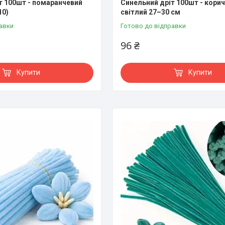
т 100шт - помаранчевий
Синельний дріт 100шт - кори
10)
світлий 27–30 см
авки
Готово до відправки
96 ₴
Купити
Купити