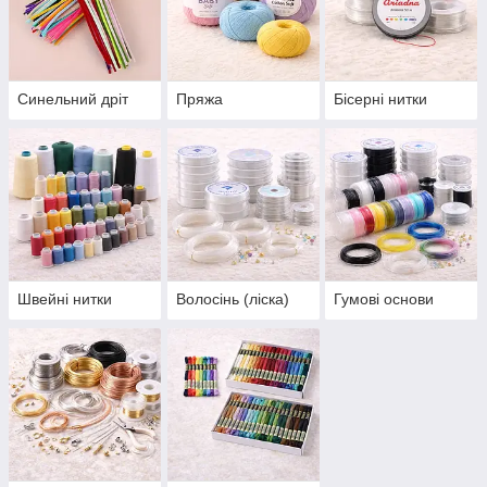
Синельний дріт
Пряжа
Бісерні нитки
Швейні нитки
Волосінь (ліска)
Гумові основи