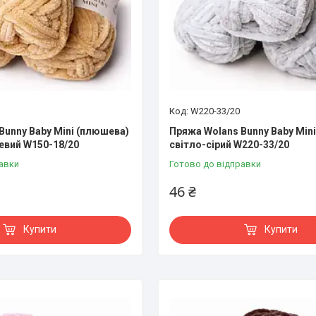
W220-33/20
Bunny Baby Mini (плюшева)
Пряжа Wolans Bunny Baby Min
евий W150-18/20
світло-сірий W220-33/20
авки
Готово до відправки
46 ₴
Купити
Купити