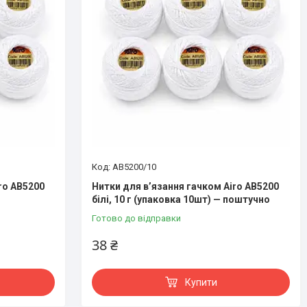
AB5200/10
ro AB5200
Нитки для в’язання гачком Airo AB5200
білі, 10 г (упаковка 10шт) — поштучно
Готово до відправки
38 ₴
Купити