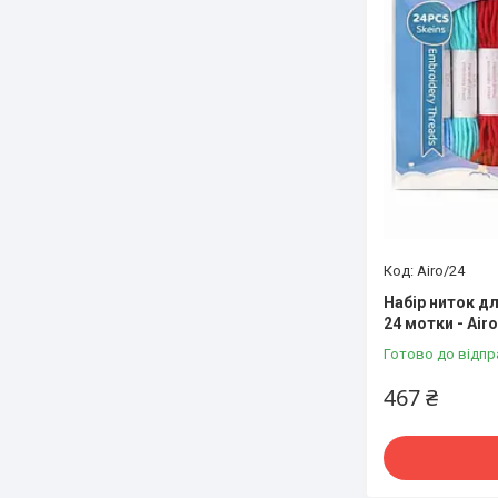
Airo/24
Набір ниток д
24 мотки - Airo
Готово до відпр
467 ₴