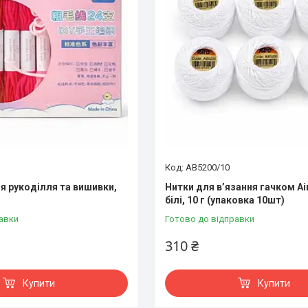
AB5200/10
ля рукоділля та вишивки,
Нитки для в’язання гачком Ai
білі, 10 г (упаковка 10шт)
авки
Готово до відправки
310 ₴
Купити
Купити