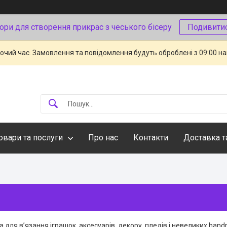
ори для створення прикрас з чеського бісеру
Подивити
бочий час. Замовлення та повідомлення будуть оброблені з 09:00 н
овари та послуги
Про нас
Контакти
Доставка т
 для вʼязання іграшок, аксесуарів, декору, пледів і невеликих han