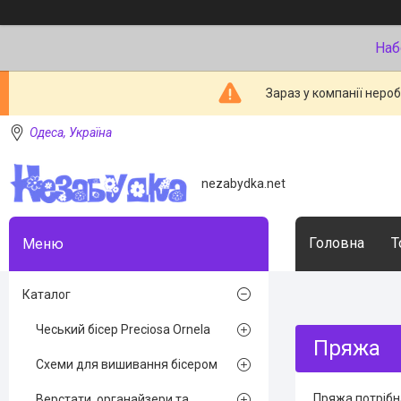
Наб
Зараз у компанії неро
Одеса, Україна
nezabydka.net
Головна
Т
Каталог
Чеський бісер Preciosa Ornela
Пряжа
Схеми для вишивання бісером
Пряжа потрібна
Верстати, органайзери та