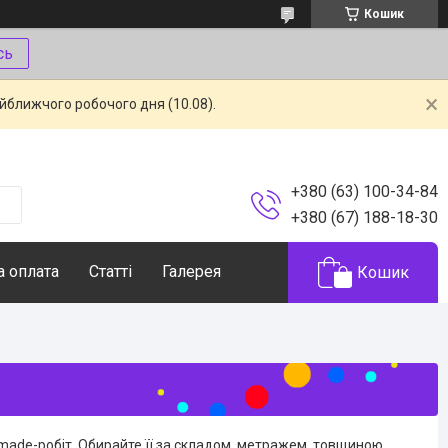
Кошик
сь
айближчого робочого дня (10.08).
+380 (63) 100-34-84
+380 (67) 188-18-30
а оплата
Статті
Галерея
Кошик
dmade-робіт. Обирайте її за складом, метражем, товщиною,