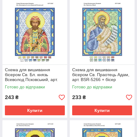
Схема для вишивання
Схема для вишивання
бісером Св. Бл. князь
бісером Св. Праотець Адам,
Всеволод Псковський, арт.
арт. BSR-5266 + бісер
BSR-5262 + бісер
Готово до відправки
Готово до відправки
243
233
₴
₴
Купити
Купити