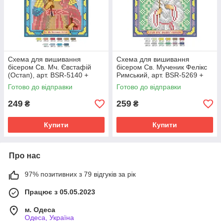
Схема для вишивання
Схема для вишивання
бісером Св. Мч. Євстафій
бісером Св. Мученик Фелікс
(Остап), арт. BSR-5140 +
Римський, арт. BSR-5269 +
бісер
бісер
Готово до відправки
Готово до відправки
249
259
₴
₴
Купити
Купити
Про нас
97% позитивних з 79 відгуків за рік
Працює з 05.05.2023
м. Одеса
Одеса, Україна