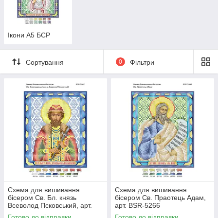
Ікони А5 БСР
Сортування
0
Фільтри
Схема для вишивання
Схема для вишивання
бісером Св. Бл. князь
бісером Св. Праотець Адам,
Всеволод Псковський, арт.
арт. BSR-5266
BSR-5262
Готово до відправки
Готово до відправки