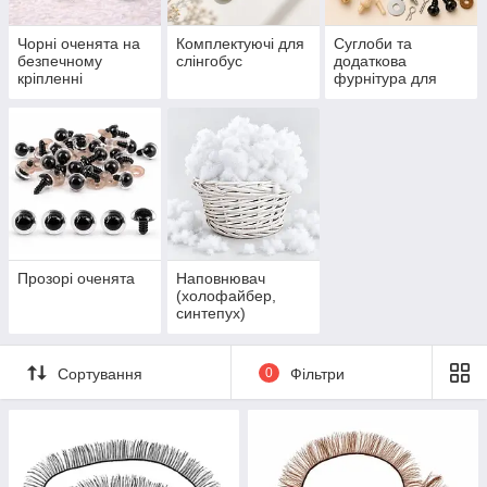
Чорні оченята на
Комплектуючі для
Суглоби та
безпечному
слінгобус
додаткова
кріпленні
фурнітура для
іграшок
Прозорі оченята
Наповнювач
(холофайбер,
синтепух)
Сортування
0
Фільтри