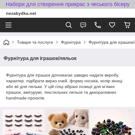
Набори для створення прикрас з чеського бісеру
nezabydka.net
Товари та послуги
Фурнітура
Фурнітура для іграшок/
Фурнітура для іграшок/ляльок
Фурнітура для іграшок допомагає швидко надати виробу
характер: підібрати вираз очей, форму носика, колір зіниці
або вії для ляльки. У цій гілці зібрані позиції для мʼяких
іграшок, амігурумі, текстильних ляльок та декоративних
handmade-проєктів.