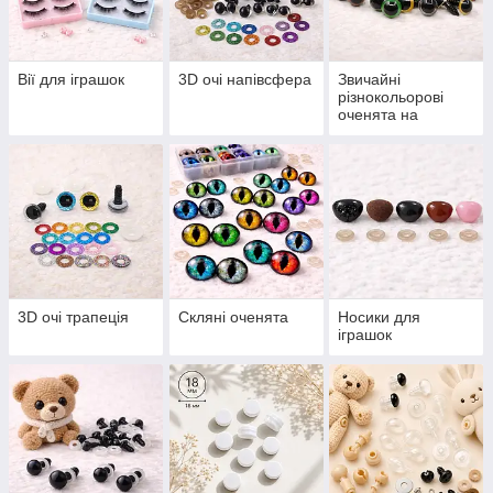
Вії для іграшок
3D очі напівсфера
Звичайні
різнокольорові
оченята на
безпечному
кріпленні
3D очі трапеція
Скляні оченята
Носики для
іграшок