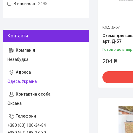
В наявності
2498
Д-57
Схема для виш
арт. Д-57
Готово до відпр
Незабудка
204 ₴
Одеса, Україна
Оксана
+380 (63) 100-34-84
+380 (67) 188-18-30