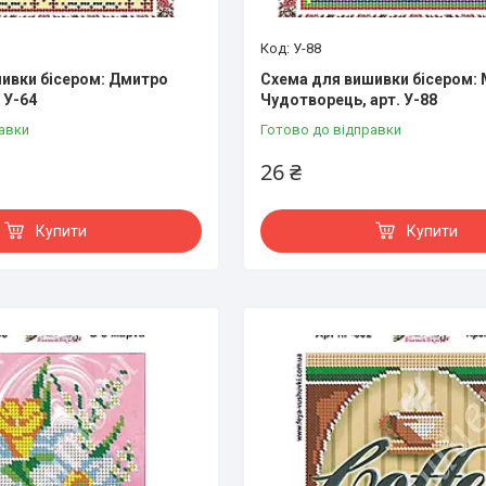
У-88
ивки бісером: Дмитро
Схема для вишивки бісером:
 У-64
Чудотворець, арт. У-88
авки
Готово до відправки
26 ₴
Купити
Купити