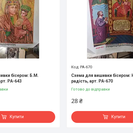
РА-670
ивки бісером: Б.М.
Схема для вишивки бісером: 
рт. РА-643
радість, арт. РА-670
авки
Готово до відправки
28 ₴
Купити
Купити