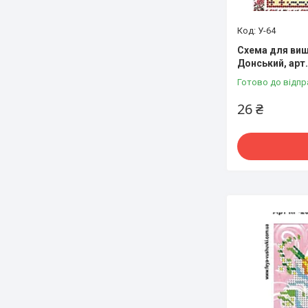
У-64
Схема для виш
Донський, арт.
Готово до відпр
26 ₴