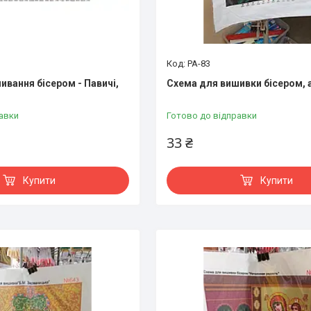
РА-83
ивання бісером - Павичі,
Схема для вишивки бісером, а
авки
Готово до відправки
33 ₴
Купити
Купити