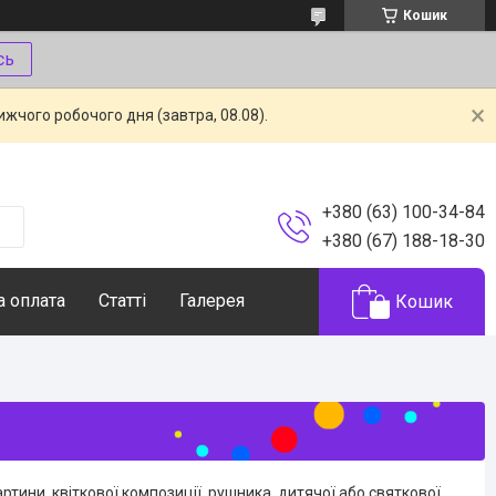
Кошик
сь
жчого робочого дня (завтра, 08.08).
+380 (63) 100-34-84
+380 (67) 188-18-30
а оплата
Статті
Галерея
Кошик
ини, квіткової композиції, рушника, дитячої або святкової