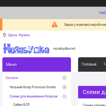
Наб
Зараз у компанії неробочи
Одеса, Україна
nezabydka.net
Головна
Т
Каталог
Чеський бісер Preciosa Ornela
Схеми д
Схеми для вишивання бісером
Сяйво БСР
Схеми для виши