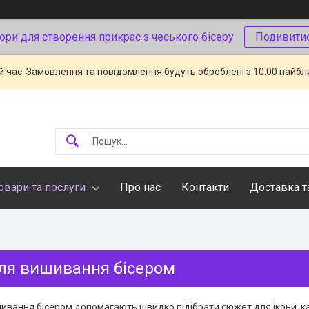
ори для створення прикрас з чеського бісеру
Подивити
й час. Замовлення та повідомлення будуть оброблені з 10:00 найбли
овари та послуги
Про нас
Контакти
Доставка т
ля вишивання бісером
вання бісером допомагають швидко підібрати сюжет для ікони, карт