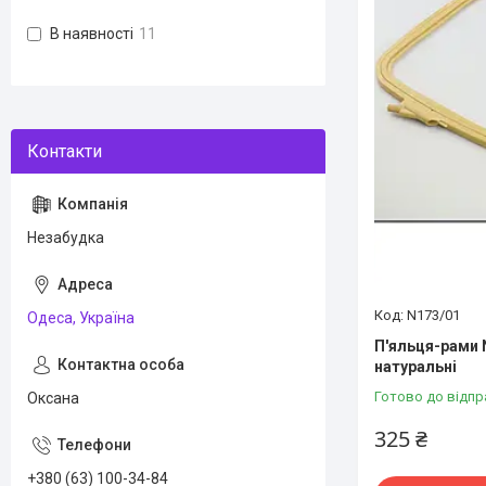
В наявності
11
Незабудка
N173/01
Одеса, Україна
П'яльця-рами 
натуральні
Готово до відпр
Оксана
325 ₴
+380 (63) 100-34-84