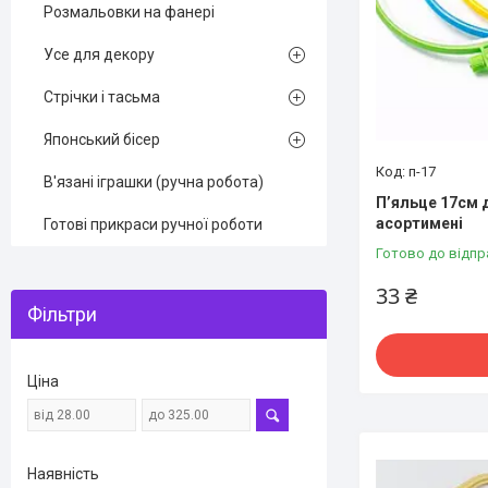
Розмальовки на фанері
Усе для декору
Стрічки і тасьма
Японський бісер
п-17
В'язані іграшки (ручна робота)
П’яльце 17см д
асортимені
Готові прикраси ручної роботи
Готово до відпр
33 ₴
Фільтри
Ціна
Наявність