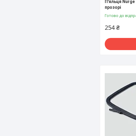
П'яльця Nurge 
прозорі
Готово до відпр
254 ₴