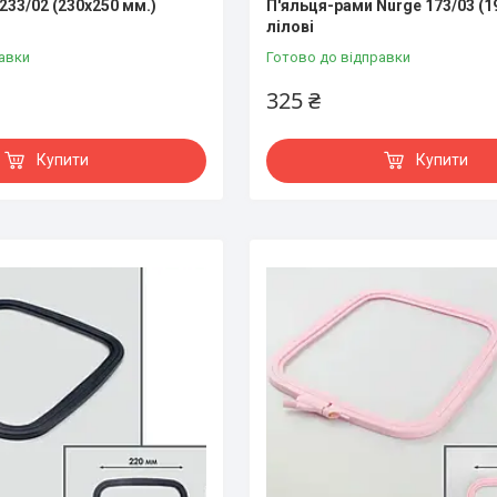
233/02 (230х250 мм.)
П'яльця-рами Nurge 173/03 (1
лілові
авки
Готово до відправки
325 ₴
Купити
Купити