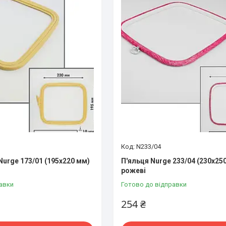
N233/04
Nurge 173/01 (195х220 мм)
П'яльця Nurge 233/04 (230х250
рожеві
авки
Готово до відправки
254 ₴