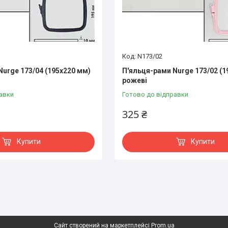
N173/02
Nurge 173/04 (195х220 мм)
П'яльця-рами Nurge 173/02 (1
рожеві
авки
Готово до відправки
325 ₴
Купити
Купити
Сайт створений на маркетплейсі
Prom.ua