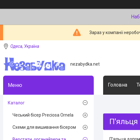
Наб
Зараз у компанії неробо
Одеса, Україна
nezabydka.net
Головна
Т
Каталог
Чеський бісер Preciosa Ornela
П'яльця
Схеми для вишивання бісером
Пʼяльця допома
Верстати, органайзери та