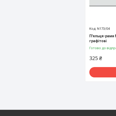
N173/04
П'яльця-рами 
графітові
Готово до відпр
325 ₴