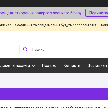
ори для створення прикрас з чеського бісеру
Подивити
чий час. Замовлення та повідомлення будуть оброблені з 09:00 най
овари та послуги
Про нас
Контакти
Доставка т
гають рівномірно натягнути тканину та зробити вишивку бісером ста