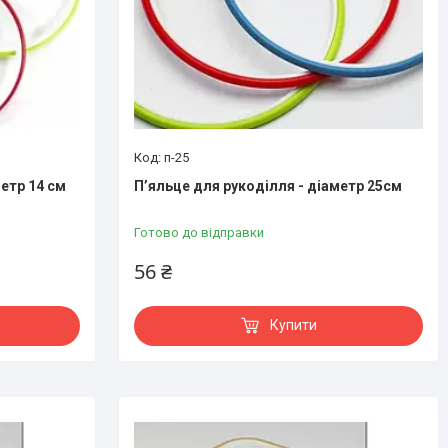
п-25
етр 14 см
П’яльце для рукоділля - діаметр 25см
Готово до відправки
56 ₴
Купити