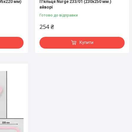
95х220 мм)
П'яльця Nurge 233/01 (230х250 мм.)
айворі
Готово до відправки
254 ₴
Купити