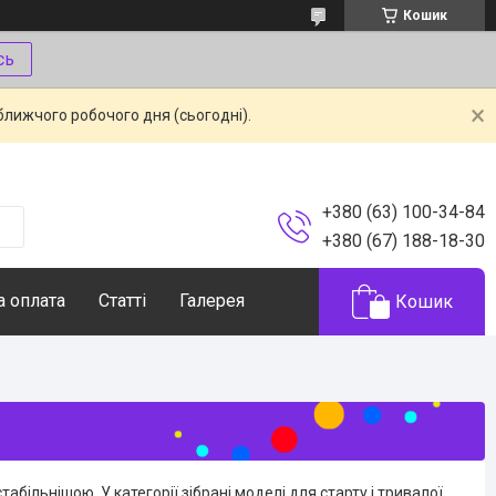
Кошик
сь
ближчого робочого дня (сьогодні).
+380 (63) 100-34-84
+380 (67) 188-18-30
а оплата
Статті
Галерея
Кошик
більнішою. У категорії зібрані моделі для старту і тривалої