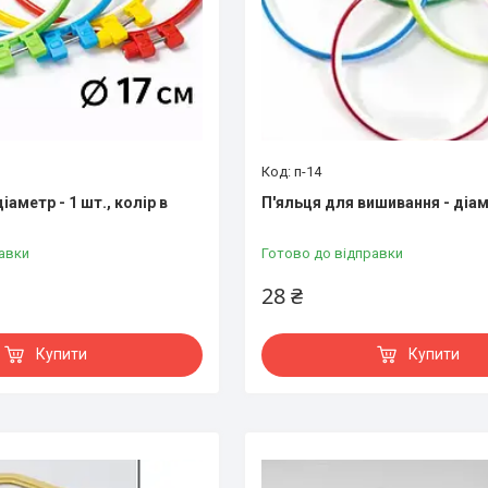
п-14
іаметр - 1 шт., колір в
П'яльця для вишивання - діам
авки
Готово до відправки
28 ₴
Купити
Купити