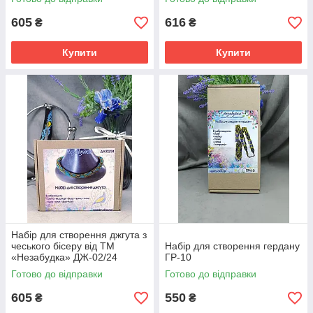
605
616
₴
₴
Купити
Купити
Набір для створення джгута з
чеського бісеру від ТМ
Набір для створення гердану
«Незабудка» ДЖ-02/24
ГР-10
Готово до відправки
Готово до відправки
605
550
₴
₴