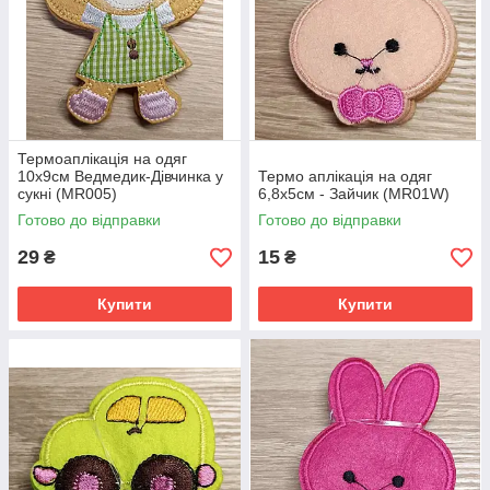
Термоаплікація на одяг
10х9см Ведмедик-Дівчинка у
Термо аплікація на одяг
сукні (MR005)
6,8х5см - Зайчик (MR01W)
Готово до відправки
Готово до відправки
29
15
₴
₴
Купити
Купити