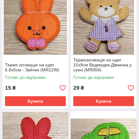
Термоаплікація на одяг
Термо аплікація на одяг
10х9см Ведмедик-Дівчинка у
6,8х5см - Зайчик (MR12W)
сукні (MR004)
Готово до відправки
Готово до відправки
15
29
₴
₴
Купити
Купити