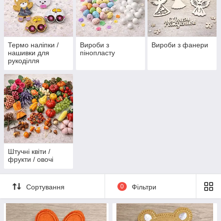
Термо наліпки /
Вироби з
Вироби з фанери
нашивки для
пінопласту
рукоділля
Штучні квіти /
фрукти / овочі
Сортування
0
Фільтри