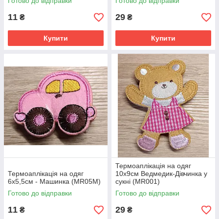
Готово до відправки
Готово до відправки
11
29
₴
₴
Купити
Купити
Термоаплікація на одяг
Термоаплікація на одяг
10х9см Ведмедик-Дівчинка у
6х5,5см - Машинка (MR05М)
сукні (MR001)
Готово до відправки
Готово до відправки
11
29
₴
₴