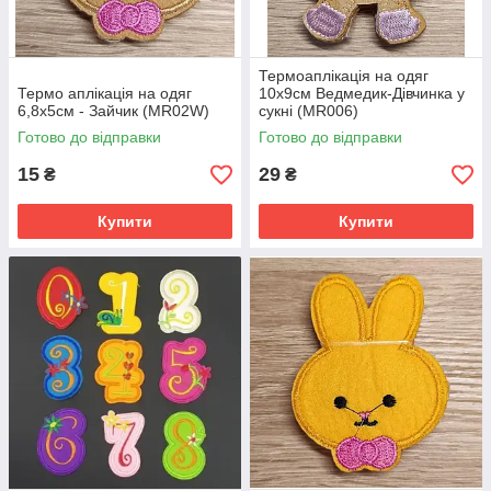
Термоаплікація на одяг
Термо аплікація на одяг
10х9см Ведмедик-Дівчинка у
6,8х5см - Зайчик (MR02W)
сукні (MR006)
Готово до відправки
Готово до відправки
15
29
₴
₴
Купити
Купити