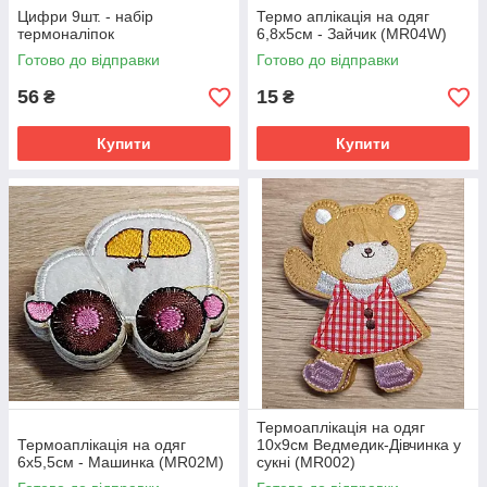
Цифри 9шт. - набір
Термо аплікація на одяг
термоналіпок
6,8х5см - Зайчик (MR04W)
Готово до відправки
Готово до відправки
56
15
₴
₴
Купити
Купити
Термоаплікація на одяг
Термоаплікація на одяг
10х9см Ведмедик-Дівчинка у
6х5,5см - Машинка (MR02М)
сукні (MR002)