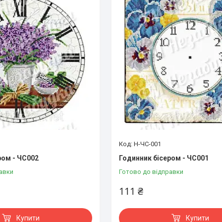
Н-ЧС-001
ром - ЧС002
Годинник бісером - ЧС001
авки
Готово до відправки
111 ₴
Купити
Купити