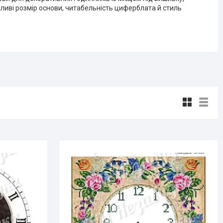
иві розмір основи, читабельність циферблата й стиль