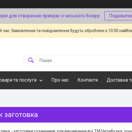
ори для створення прикрас з чеського бісеру
Подивити
й час. Замовлення та повідомлення будуть оброблені з 10:00 найбли
овари та послуги
Про нас
Контакти
Доставка т
к заготовка
овка - заготовки годинників для вишивання від ТМ Незабудка: осно