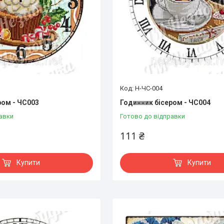
Н-ЧС-004
ром - ЧС003
Годинник бісером - ЧС004
авки
Готово до відправки
111 ₴
Купити
Купити