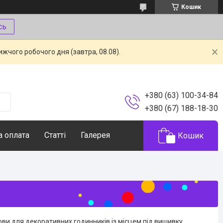
Кошик
сь
жчого робочого дня (завтра, 08.08).
+380 (63) 100-34-84
+380 (67) 188-18-30
а оплата
Статті
Галерея
Кошик
ви для декоративних годинників із місцем під вишивку,