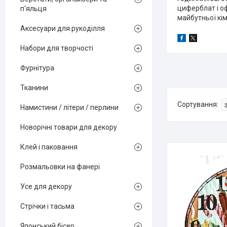
циферблат і о
п'яльця
майбутньої кім
Аксесуари для рукоділля
Набори для творчості
Фурнітура
Тканини
Намистини / літери / перлини
Новорічні товари для декору
Клей і паковання
Розмальовки на фанері
Усе для декору
Стрічки і тасьма
Японський бісер