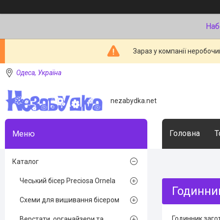
Наб
Зараз у компанії неробочи
Одеса, Україна
nezabydka.net
Головна
Т
Каталог
Чеський бісер Preciosa Ornela
Годинни
Схеми для вишивання бісером
Годинник загот
Верстати, органайзери та