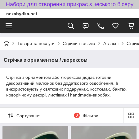
Набори для створення прикрас з чеського бісеру
nezabydka.net
Товари та послуги
Стрічки і тасьма
Атласні
Стріч
Стрічка з орнаментом / люрексом
Стрічка з орнаментом або люрексом додає готовий
декоративний малюнок без додаткового оздоблення. Її
використовують у святкових подарунках, костюмах, бантах,
новорічному декорі, листівках і handmade-виробах.
Сортування
0
Фільтри