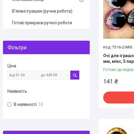
В'язані іграшки (ручна робота)
Готові прикраси ручної роботи
Фільтри
TS16-2/MIX
Очі для іграшо
мм, мікс, 5 па
Ціна
Готово до відпр
141 ₴
Наявність
В наявності
10