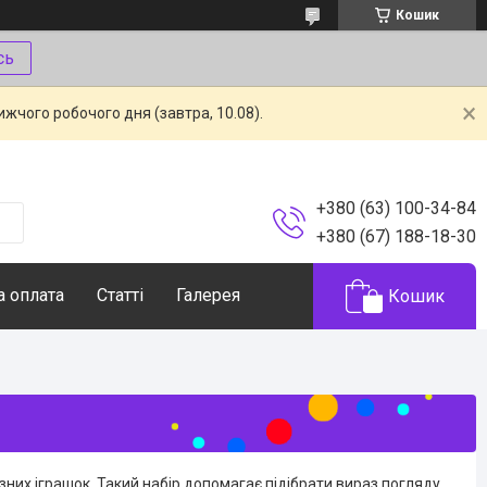
Кошик
сь
жчого робочого дня (завтра, 10.08).
+380 (63) 100-34-84
+380 (67) 188-18-30
а оплата
Статті
Галерея
Кошик
різних іграшок. Такий набір допомагає підібрати вираз погляду