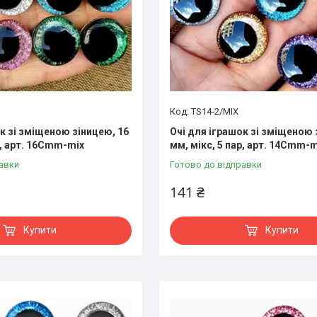
TS14-2/MIX
к зі зміщеною зіницею, 16
Очі для іграшок зі зміщеною 
р, арт. 16Cmm-mix
мм, мікс, 5 пар, арт. 14Cmm-m
авки
Готово до відправки
141 ₴
Купити
Купити