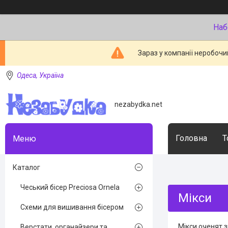
Наб
Зараз у компанії неробочи
Одеса, Україна
nezabydka.net
Головна
Т
Каталог
Чеський бісер Preciosa Ornela
Мікси
Схеми для вишивання бісером
Мікси оченят з
Верстати, органайзери та