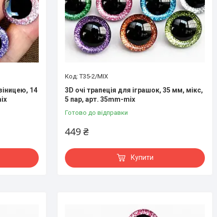
T35-2/MIX
зіницею, 14
3D очі трапеція для іграшок, 35 мм, мікс,
ix
5 пар, арт. 35mm-mix
Готово до відправки
449 ₴
Купити