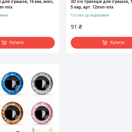
я для іграшок, 16 мм, мікс,
3D очі трапеція для іграшок, 
mm-mix
5 пар, арт. 12mm-mix
авки
Готово до відправки
91 ₴
Купити
Купити