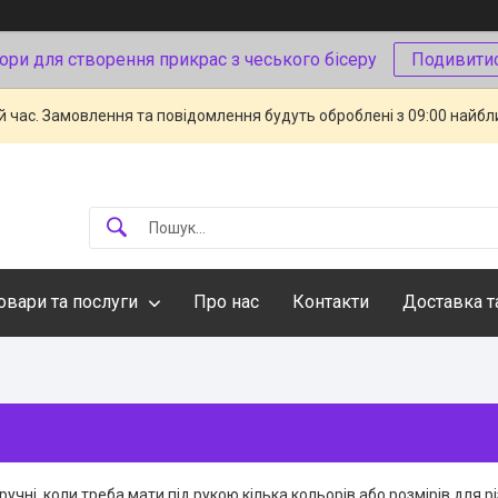
ори для створення прикрас з чеського бісеру
Подивити
й час. Замовлення та повідомлення будуть оброблені з 09:00 найбли
овари та послуги
Про нас
Контакти
Доставка т
ручні, коли треба мати під рукою кілька кольорів або розмірів для 