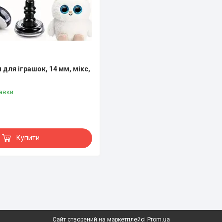
я для іграшок, 14 мм, мікс,
авки
Купити
Сайт створений на маркетплейсі
Prom.ua