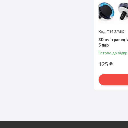
T14-2/MIX
3D очі трапеці
5 пар
Готово до відпр
125 ₴