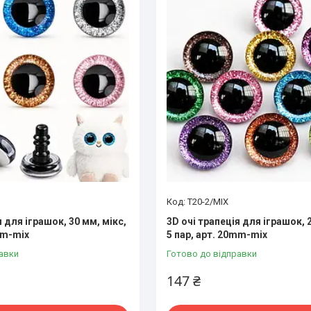
T20-2/MIX
я для іграшок, 30 мм, мікс,
3D очі трапеція для іграшок, 
mm-mix
5 пар, арт. 20mm-mix
авки
Готово до відправки
147 ₴