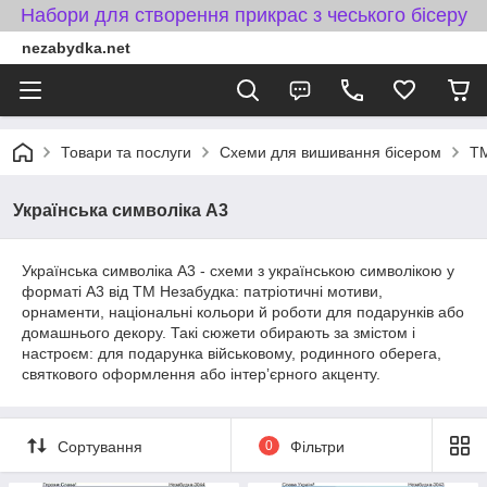
Набори для створення прикрас з чеського бісеру
nezabydka.net
Товари та послуги
Схеми для вишивання бісером
ТМ
Українська символіка А3
Українська символіка А3 - схеми з українською символікою у
форматі A3 від ТМ Незабудка: патріотичні мотиви,
орнаменти, національні кольори й роботи для подарунків або
домашнього декору. Такі сюжети обирають за змістом і
настроєм: для подарунка військовому, родинного оберега,
святкового оформлення або інтерʼєрного акценту.
Сортування
0
Фільтри