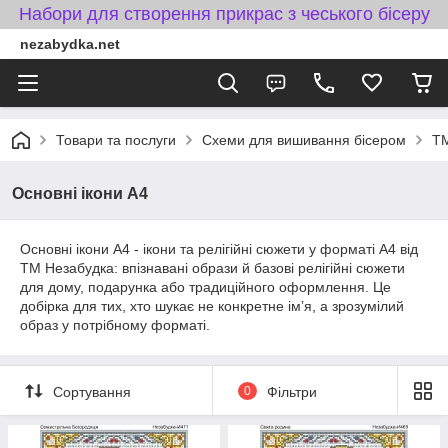
Набори для створення прикрас з чеського бісеру
nezabydka.net
Товари та послуги
Схеми для вишивання бісером
ТМ
Основні ікони А4
Основні ікони А4 - ікони та релігійні сюжети у форматі A4 від
ТМ Незабудка: впізнавані образи й базові релігійні сюжети
для дому, подарунка або традиційного оформлення. Це
добірка для тих, хто шукає не конкретне імʼя, а зрозумілий
образ у потрібному форматі.
Сортування
0
Фільтри