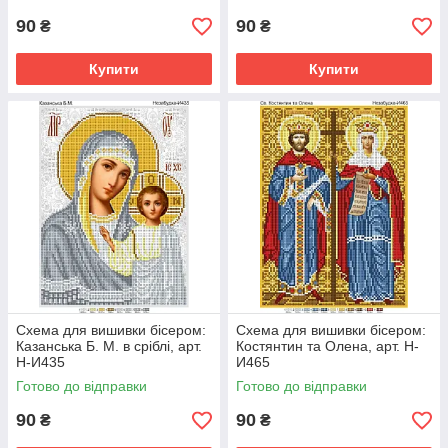
90
90
₴
₴
Купити
Купити
Схема для вишивки бісером:
Схема для вишивки бісером:
Казанська Б. М. в сріблі, арт.
Костянтин та Олена, арт. Н-
Н-И435
И465
Готово до відправки
Готово до відправки
90
90
₴
₴