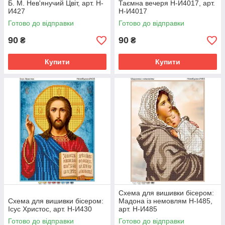
Б. М. Нев'янучий Цвіт, арт. Н-
Таємна вечеря Н-И4017, арт.
И427
Н-И4017
Готово до відправки
Готово до відправки
90
90
₴
₴
Купити
Купити
Схема для вишивки бісером:
Схема для вишивки бісером:
Мадона із немовлям Н-І485,
Ісус Христос, арт. Н-И430
арт. Н-И485
Готово до відправки
Готово до відправки