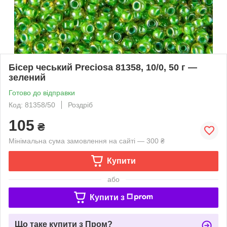
Бісер чеський Preciosa 81358, 10/0, 50 г —
зелений
Готово до відправки
Код: 81358/50
Роздріб
105
₴
Мінімальна сума замовлення на сайті — 300 ₴
Купити
або
Купити з
Що таке купити з Пром?