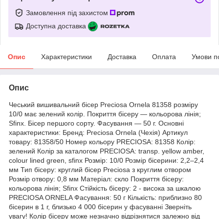
Замовлення під захистом
Доступна доставка
Опис
Характеристики
Доставка
Оплата
Умови п
Опис
Чеський вишивальний бісер Preciosa Ornela 81358 розміру
10/0 має зелений колір. Покриття бісеру — кольорова лінія;
Sfinx. Бісер першого сорту. Фасування — 50 г. Основні
характеристики: Бренд: Preciosa Ornela (Чехія) Артикул
товару: 81358/50 Номер кольору PRECIOSA: 81358 Колір:
зелений Колір за каталогом PRECIOSA: transp. yellow amber,
colour lined green, sfinx Розмір: 10/0 Розмір бісерини: 2,2–2,4
мм Тип бісеру: круглий бісер Preciosa з круглим отвором
Розмір отвору: 0,8 мм Матеріал: скло Покриття бісеру:
кольорова лінія; Sfinx Стійкість бісеру: 2 - висока за шкалою
PRECIOSA ORNELA Фасування: 50 г Кількість: приблизно 80
бісерин в 1 г, близько 4 000 бісерин у фасуванні Зверніть
увагу! Колір бісеру може незначно відрізнятися залежно від