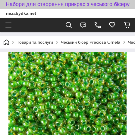
Набори для створення прикрас з чеського бісеру
nezabydka.net
Товари та послуги
Чеський бісер Preciosa Ornela
Чес