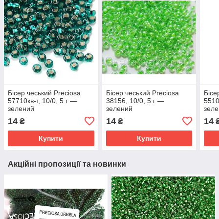
Бісер чеський Preciosa
Бісер чеський Preciosa
Бісе
57710кв-т, 10/0, 5 г —
38156, 10/0, 5 г —
5510
зелений
зелений
зел
14
14
14
₴
₴
Купити
Купити
Акційні пропозиції та новинки