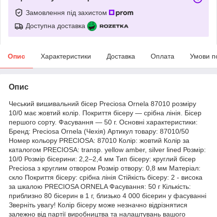
Замовлення під захистом
Доступна доставка
Опис
Характеристики
Доставка
Оплата
Умови п
Опис
Чеський вишивальний бісер Preciosa Ornela 87010 розміру
10/0 має жовтий колір. Покриття бісеру — срібна лінія. Бісер
першого сорту. Фасування — 50 г. Основні характеристики:
Бренд: Preciosa Ornela (Чехія) Артикул товару: 87010/50
Номер кольору PRECIOSA: 87010 Колір: жовтий Колір за
каталогом PRECIOSA: transp. yellow amber, silver lined Розмір:
10/0 Розмір бісерини: 2,2–2,4 мм Тип бісеру: круглий бісер
Preciosa з круглим отвором Розмір отвору: 0,8 мм Матеріал:
скло Покриття бісеру: срібна лінія Стійкість бісеру: 2 - висока
за шкалою PRECIOSA ORNELA Фасування: 50 г Кількість:
приблизно 80 бісерин в 1 г, близько 4 000 бісерин у фасуванні
Зверніть увагу! Колір бісеру може незначно відрізнятися
залежно від партії виробництва та налаштувань вашого