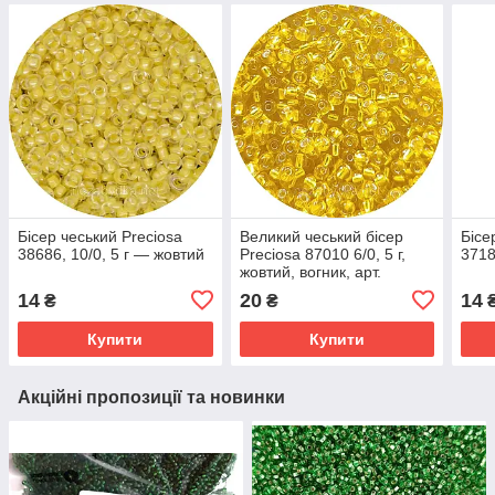
Бісер чеський Preciosa
Великий чеський бісер
Бісе
38686, 10/0, 5 г — жовтий
Preciosa 87010 6/0, 5 г,
3718
жовтий, вогник, арт.
КЧБ-87010
14
20
14
₴
₴
Купити
Купити
Акційні пропозиції та новинки