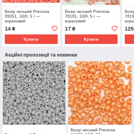
Бісер чеський Preciosa
Бісер чеський Preciosa
Бісе
09351, 10/0, 5 г —
78191, 10/0, 5 г —
7819
кораловий
кораловий
кора
14
17
125
₴
₴
Купити
Купити
Акційні пропозиції та новинки
Бісер чеський Preciosa