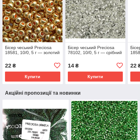
Бісер чеський Preciosa
Бісер чеський Preciosa
Бісе
18581, 10/0, 5 г — золотий
78102, 10/0, 5 г — срібний
1858
22
14
22
₴
₴
Купити
Купити
Акційні пропозиції та новинки