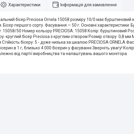
Характеристики
Інформація для замовлення
льний бісер Preciosa Ornela 15058 розміру 10/0 має бурштиновий к
. Бісер першого сорту. Фасування — 50 г. Основні характеристики: Бр
: 15058/50 Номер кольору PRECIOSA: 15058 Колір: бурштиновий Розм
ру: круглий бісер Preciosa з круглим отвором Розмір отвору: 0,8 мм 
я Стійкість бісеру: 5 - дуже низька за шкалою PRECIOSA ORNELA Фасу
ісерин в 1 г, близько 4 000 бісерин у фасуванні Зверніть увагу! Кол
алежно від партії виробництва та налаштувань вашого монітора.