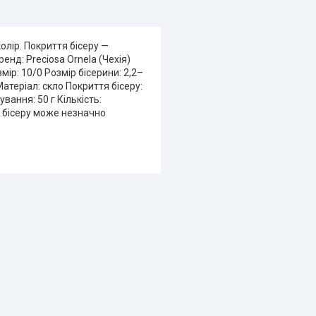
олір. Покриття бісеру —
енд: Preciosa Ornela (Чехія)
ір: 10/0 Розмір бісерини: 2,2–
Матеріал: скло Покриття бісеру:
вання: 50 г Кількість:
ір бісеру може незначно