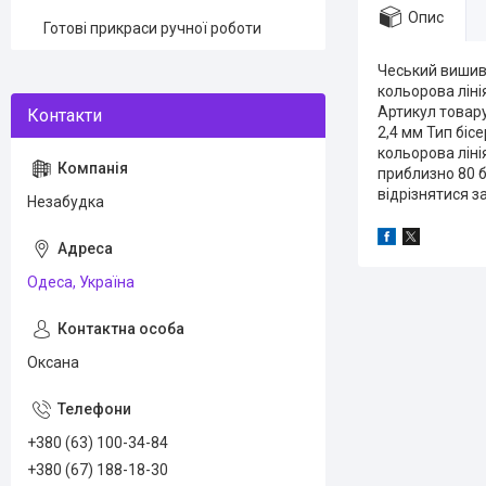
Опис
Готові прикраси ручної роботи
Чеський вишива
кольорова лінія
Артикул товару
2,4 мм Тип бісе
кольорова ліні
приблизно 80 б
відрізнятися з
Незабудка
Одеса, Україна
Оксана
+380 (63) 100-34-84
+380 (67) 188-18-30