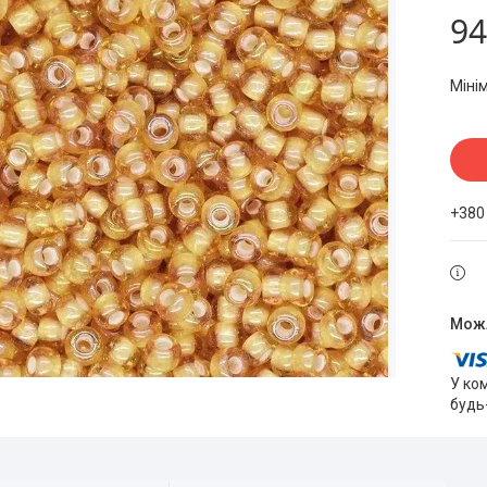
94
Міні
+380
У ко
будь