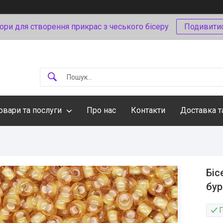
ори для створення прикрас з чеського бісеру
Подивити
овари та послуги
Про нас
Контакти
Доставка т
Біс
бу