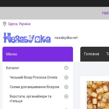
Наб
Одеса, Україна
nezabydka.net
Головна
Т
Каталог
Чеський бісер Preciosa Ornela
Схеми для вишивання бісером
Верстати, органайзери та
п'яльця