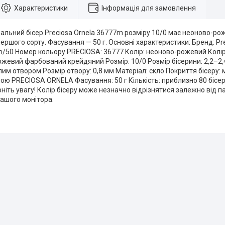
Характеристики
Інформація для замовлення
льний бісер Preciosa Ornela 36777m розміру 10/0 має неоново-рож
першого сорту. Фасування — 50 г. Основні характеристики: Бренд: Pre
m/50 Номер кольору PRECIOSA: 36777 Колір: неоново-рожевий Колір
ожевий фарбований крейдяний Розмір: 10/0 Розмір бісерини: 2,2–2,4
лим отвором Розмір отвору: 0,8 мм Матеріал: скло Покриття бісеру: ма
ою PRECIOSA ORNELA Фасування: 50 г Кількість: приблизно 80 бісерин
ніть увагу! Колір бісеру може незначно відрізнятися залежно від п
ашого монітора.