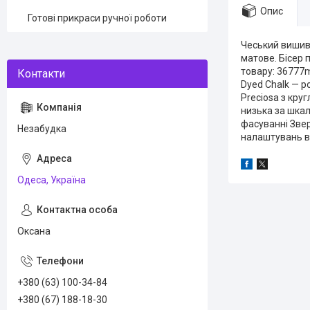
Опис
Готові прикраси ручної роботи
Чеський вишива
матове. Бісер 
товару: 36777
Dyed Chalk — р
Preciosa з круг
низька за шкал
фасуванні Звер
Незабудка
налаштувань в
Одеса, Україна
Оксана
+380 (63) 100-34-84
+380 (67) 188-18-30