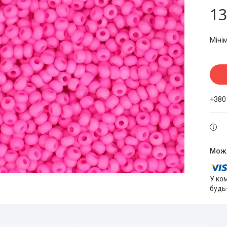
13
Міні
+380
У ко
будь