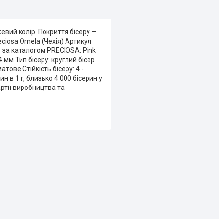
евий колір. Покриття бісеру —
ciosa Ornela (Чехія) Артикул
 за каталогом PRECIOSA: Pink
 мм Тип бісеру: круглий бісер
тове Стійкість бісеру: 4 -
 в 1 г, близько 4 000 бісерин у
артії виробництва та