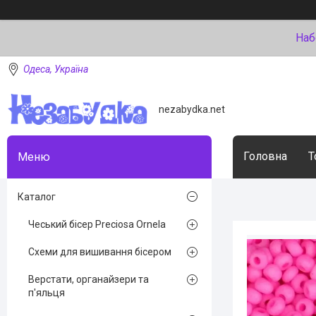
Наб
Одеса, Україна
nezabydka.net
Головна
Т
Каталог
Чеський бісер Preciosa Ornela
Схеми для вишивання бісером
Верстати, органайзери та
п'яльця