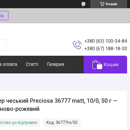
Кошик
сь
+380 (63) 100-34-84
+380 (67) 188-18-30
а оплата
Статті
Галерея
Кошик
ер чеський Preciosa 36777 matt, 10/0, 50 г —
оново-рожевий
Готово до відправки
Код:
36777m/50