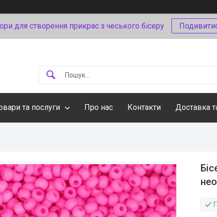
ори для створення прикрас з чеського бісеру
Подивити
овари та послуги
Про нас
Контакти
Доставка т
Біс
не