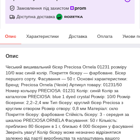
Замовлення під захистом
Доступна доставка
Опис
Характеристики
Доставка
Оплата
Умови п
Опис
Чеський вишивальний бісер Preciosa Ornela 01231 розміру
10/0 має синій колір. Покриття бісеру — фарбоване. Бісер
першого сорту. Фасування — 50 г. Основні характеристики:
Бренд: Preciosa Ornela (Чехія) Артикул товару: 01231/50
Номер кольору PRECIOSA: 01231 Колір: синій Колір за
каталогом PRECIOSA: blue 1 dyed crystal Розмір: 10/0 Розмір
бісерини: 2,2–2,4 мм Тип бісеру: круглий бісер Preciosa з
круглим отвором Розмір отвору: 0,8 мм Матеріал: скло
Покриття бісеру: фарбоване Стійкість бісеру: 3 - середня за
шкалою PRECIOSA ORNELA Фасування: 50 г Кількість:
приблизно 80 бісерин в 1 г, близько 4 000 бісерин у фасуванні
Зверніть увагу! Колір бісеру може незначно відрізнятися
залежно від партії виробництва та налаштувань вашого