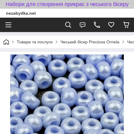
Набори для створення прикрас з чеського бісеру
nezabydka.net
Товари та послуги
Чеський бісер Preciosa Ornela
Чес