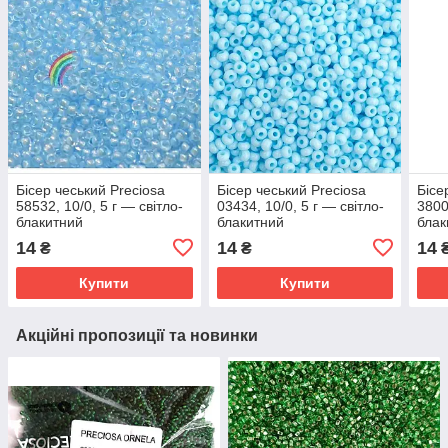
Бісер чеський Preciosa
Бісер чеський Preciosa
Бісе
58532, 10/0, 5 г — світло-
03434, 10/0, 5 г — світло-
3800
блакитний
блакитний
блак
14
14
14
₴
₴
Купити
Купити
Акційні пропозиції та новинки