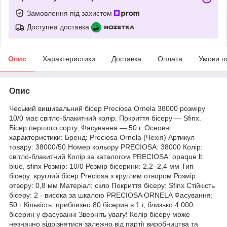
Замовлення під захистом
Доступна доставка
Опис
Характеристики
Доставка
Оплата
Умови п
Опис
Чеський вишивальний бісер Preciosa Ornela 38000 розміру
10/0 має світло-блакитний колір. Покриття бісеру — Sfinx.
Бісер першого сорту. Фасування — 50 г. Основні
характеристики: Бренд: Preciosa Ornela (Чехія) Артикул
товару: 38000/50 Номер кольору PRECIOSA: 38000 Колір:
світло-блакитний Колір за каталогом PRECIOSA: opaque lt.
blue, sfinx Розмір: 10/0 Розмір бісерини: 2,2–2,4 мм Тип
бісеру: круглий бісер Preciosa з круглим отвором Розмір
отвору: 0,8 мм Матеріал: скло Покриття бісеру: Sfinx Стійкість
бісеру: 2 - висока за шкалою PRECIOSA ORNELA Фасування:
50 г Кількість: приблизно 80 бісерин в 1 г, близько 4 000
бісерин у фасуванні Зверніть увагу! Колір бісеру може
незначно відрізнятися залежно від партії виробництва та