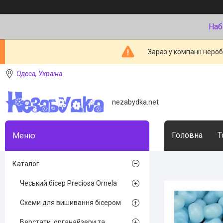
Наб
Зараз у компанії неро
Одеса, Україна
nezabydka.net
Головна
Т
Каталог
Чеський бісер Preciosa Ornela
Схеми для вишивання бісером
Верстати, органайзери та