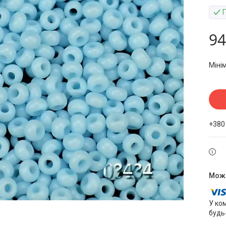
94
Міні
+380
У ко
будь