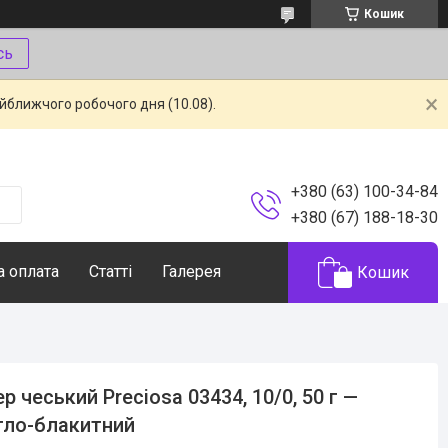
Кошик
сь
айближчого робочого дня (10.08).
+380 (63) 100-34-84
+380 (67) 188-18-30
а оплата
Статті
Галерея
Кошик
ер чеський Preciosa 03434, 10/0, 50 г —
тло-блакитний