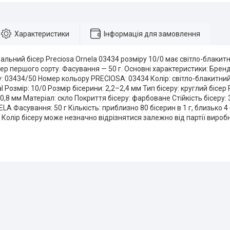
Характеристики
Інформація для замовлення
льний бісер Preciosa Ornela 03434 розміру 10/0 має світло-блакитн
ер першого сорту. Фасування — 50 г. Основні характеристики: Бренд:
: 03434/50 Номер кольору PRECIOSA: 03434 Колір: світло-блакитни
al Розмір: 10/0 Розмір бісерини: 2,2–2,4 мм Тип бісеру: круглий бісе
 0,8 мм Матеріал: скло Покриття бісеру: фарбоване Стійкість бісеру:
A Фасування: 50 г Кількість: приблизно 80 бісерин в 1 г, близько 4
! Колір бісеру може незначно відрізнятися залежно від партії вир