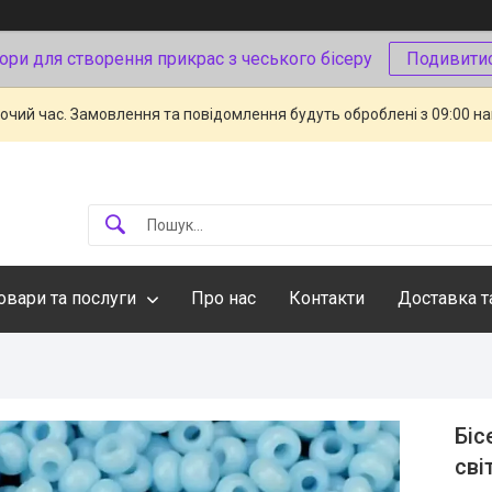
ори для створення прикрас з чеського бісеру
Подивити
бочий час. Замовлення та повідомлення будуть оброблені з 09:00 н
овари та послуги
Про нас
Контакти
Доставка т
Біс
сві