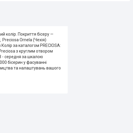
ий колір. Покриття бісеру —
 Preciosa Ornela (Чехія)
й Колір за каталогом PRECIOSA:
р Preciosa з круглим отвором
 3 - середня за шкалою
 000 бісерин у фасуванні
обництва та налаштувань вашого