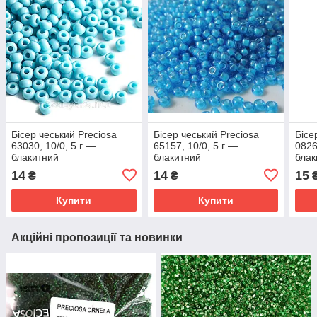
Бісер чеський Preciosa
Бісер чеський Preciosa
Бісе
63030, 10/0, 5 г —
65157, 10/0, 5 г —
0826
блакитний
блакитний
блак
14
14
15
₴
₴
Купити
Купити
Акційні пропозиції та новинки