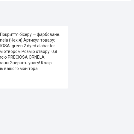
 Покриття бісеру — фарбоване.
nela (Чехія) Артикул товару:
OSA: green 2 dyed alabaster
им отвором Розмір отвору: 0,8
шкалою PRECIOSA ORNELA
ванні Зверніть увагу! Колір
нь вашого монітора.