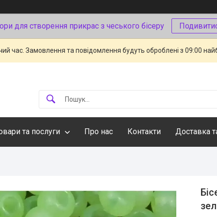
ори для створення прикрас з чеського бісеру
Подивити
чий час. Замовлення та повідомлення будуть оброблені з 09:00 най
овари та послуги
Про нас
Контакти
Доставка т
Біс
зел