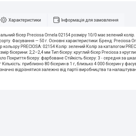
Характеристики
Інформація для замовлення
льний бісер Preciosa Ornela 02154 розміру 10/0 має зелений колір.
сорту. Фасування — 50 г. Основні характеристики: Бренд: Preciosa Or
 кольору PRECIOSA: 02154 Колір: зелений Колір за каталогом PRECI
змір бісерини: 2,2–2,4 мм Тип бісеру: круглий бісер Preciosa з кругл
кло Покриття бісеру: фарбоване Стійкість бісеру: 3 - середня за 
 Кількість: приблизно 80 бісерин в 1 г, близько 4 000 бісерин у фасу
значно відрізнятися залежно від партії виробництва та налаштува