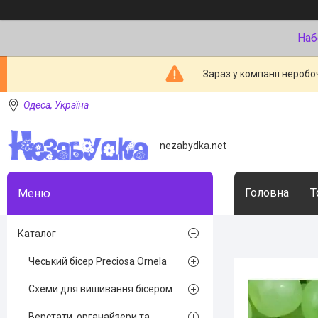
Наб
Зараз у компанії неробо
Одеса, Україна
nezabydka.net
Головна
Т
Каталог
Чеський бісер Preciosa Ornela
Схеми для вишивання бісером
Верстати, органайзери та