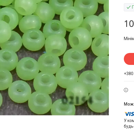
10
Міні
+380
У ко
будь