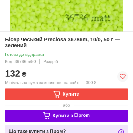
Бісер чеський Preciosa 36786m, 10/0, 50 г —
зелений
Готово до відправки
Код: 36786m/50
Роздріб
132
₴
Мінімальна сума замовлення на сайті — 300 ₴
Купити
або
Купити з
Що таке купити з Пром?