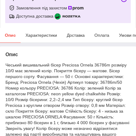
Замовлення під захистом
Доступна доставка
Опис
Характеристики
Доставка
Оплата
Умови п
Опис
Чеський вишивальний бісер Preciosa Ornela 36786m розміру
10/0 має зелений колір. Покриття бісеру — матове. Бісер
першого сорту. Фасування — 50 г. Основні характеристики:
Бренд: Preciosa Ornela (Чехія) Артикул товару: 36786m/50
Номер кольору PRECIOSA: 36786 Колір: зелений Колір за
каталогом PRECIOSA: neon yellow dyed chalkwhite Розмір:
10/0 Розмір бісерини: 2,2–2,4 мм Тип бісеру: круглий бісер
Preciosa з круглим отвором Розмір отвору: 0,8 мм Матеріал:
скло Покриття бісеру: матове Стійкість бісеру: 4 - низька за
шкалою PRECIOSA ORNELA Фасування: 50 г Кількість:
приблизно 80 бісерин в 1 г, близько 4 000 бісерин у фасуванні
Зверніть увагу! Колір бісеру може незначно відрізнятися
залежно від партії виробництва та налаштувань вашого