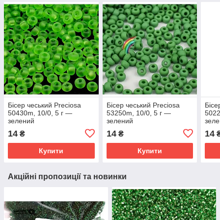
Бісер чеський Preciosa
Бісер чеський Preciosa
Бісе
50430m, 10/0, 5 г —
53250m, 10/0, 5 г —
5022
зелений
зелений
зел
14
14
14
₴
₴
Купити
Купити
Акційні пропозиції та новинки