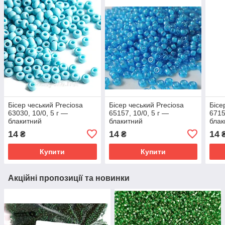
Бісер чеський Preciosa
Бісер чеський Preciosa
Бісе
63030, 10/0, 5 г —
65157, 10/0, 5 г —
6715
блакитний
блакитний
блак
14
14
14
₴
₴
Купити
Купити
Акційні пропозиції та новинки