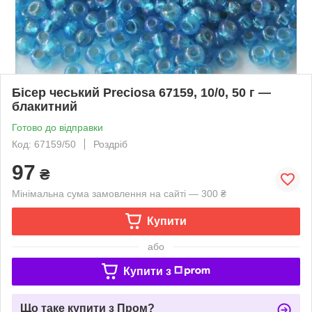
Бісер чеський Preciosa 67159, 10/0, 50 г —
блакитний
Готово до відправки
Код: 67159/50
Роздріб
97
₴
Мінімальна сума замовлення на сайті — 300 ₴
Купити
або
Купити з
Що таке купити з Пром?