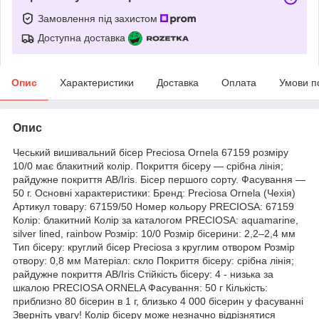
Замовлення під захистом
Доступна доставка
Опис
Характеристики
Доставка
Оплата
Умови п
Опис
Чеський вишивальний бісер Preciosa Ornela 67159 розміру
10/0 має блакитний колір. Покриття бісеру — срібна лінія;
райдужне покриття AB/Iris. Бісер першого сорту. Фасування —
50 г. Основні характеристики: Бренд: Preciosa Ornela (Чехія)
Артикул товару: 67159/50 Номер кольору PRECIOSA: 67159
Колір: блакитний Колір за каталогом PRECIOSA: aquamarine,
silver lined, rainbow Розмір: 10/0 Розмір бісерини: 2,2–2,4 мм
Тип бісеру: круглий бісер Preciosa з круглим отвором Розмір
отвору: 0,8 мм Матеріал: скло Покриття бісеру: срібна лінія;
райдужне покриття AB/Iris Стійкість бісеру: 4 - низька за
шкалою PRECIOSA ORNELA Фасування: 50 г Кількість:
приблизно 80 бісерин в 1 г, близько 4 000 бісерин у фасуванні
Зверніть увагу! Колір бісеру може незначно відрізнятися