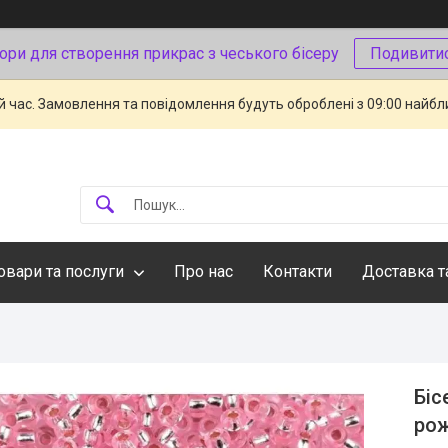
ори для створення прикрас з чеського бісеру
Подивити
й час. Замовлення та повідомлення будуть оброблені з 09:00 найбли
овари та послуги
Про нас
Контакти
Доставка т
Біс
ро