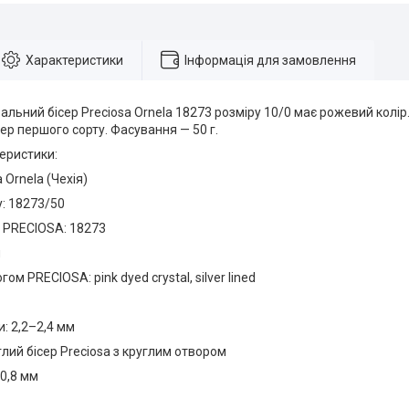
Характеристики
Інформація для замовлення
льний бісер Preciosa Ornela 18273 розміру 10/0 має рожевий колір. 
ер першого сорту. Фасування — 50 г.
еристики:
 Ornela (Чехія)
: 18273/50
 PRECIOSA: 18273
й
гом PRECIOSA: pink dyed crystal, silver lined
и: 2,2–2,4 мм
углий бісер Preciosa з круглим отвором
 0,8 мм