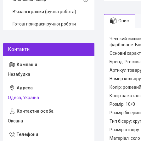
В'язані іграшки (ручна робота)
Опис
Готові прикраси ручної роботи
Чеський вишива
фарбоване. Біс
Основні характ
Бренд: Preciosa
Артикул товару
Незабудка
Номер кольору
Колір: рожеви
Колір за катало
Одеса, Україна
Розмір: 10/0
Розмір бісерин
Оксана
Тип бісеру: кр
Розмір отвору:
Матеріал: скло