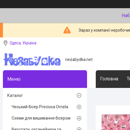
Наб
Зараз у компанії неробочи
Одеса, Україна
nezabydka.net
Головна
Т
Каталог
Чеський бісер Preciosa Ornela
Схеми для вишивання бісером
Верстати, органайзери та