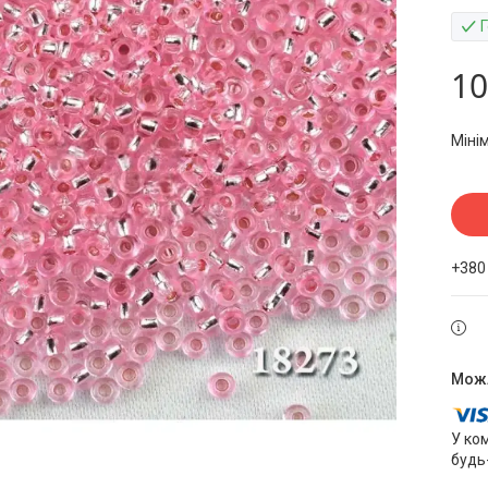
10
Міні
+380
У ко
будь