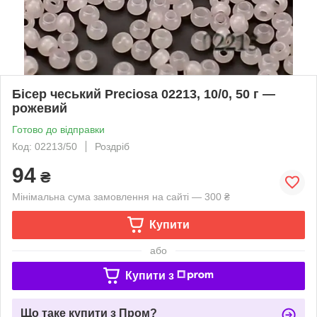
Бісер чеський Preciosa 02213, 10/0, 50 г —
рожевий
Готово до відправки
Код: 02213/50
Роздріб
94
₴
Мінімальна сума замовлення на сайті — 300 ₴
Купити
або
Купити з
Що таке купити з Пром?