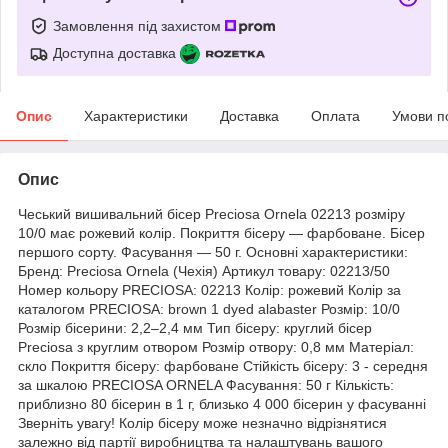
Замовлення під захистом
Доступна доставка
Опис
Характеристики
Доставка
Оплата
Умови п
Опис
Чеський вишивальний бісер Preciosa Ornela 02213 розміру
10/0 має рожевий колір. Покриття бісеру — фарбоване. Бісер
першого сорту. Фасування — 50 г. Основні характеристики:
Бренд: Preciosa Ornela (Чехія) Артикул товару: 02213/50
Номер кольору PRECIOSA: 02213 Колір: рожевий Колір за
каталогом PRECIOSA: brown 1 dyed alabaster Розмір: 10/0
Розмір бісерини: 2,2–2,4 мм Тип бісеру: круглий бісер
Preciosa з круглим отвором Розмір отвору: 0,8 мм Матеріал:
скло Покриття бісеру: фарбоване Стійкість бісеру: 3 - середня
за шкалою PRECIOSA ORNELA Фасування: 50 г Кількість:
приблизно 80 бісерин в 1 г, близько 4 000 бісерин у фасуванні
Зверніть увагу! Колір бісеру може незначно відрізнятися
залежно від партії виробництва та налаштувань вашого