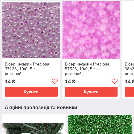
Бісер чеський Preciosa
Бісер чеський Preciosa
Бісе
37128, 10/0, 5 г —
57526, 10/0, 5 г —
08a2
рожевий
рожевий
рож
14
14
14
₴
₴
Купити
Купити
Акційні пропозиції та новинки