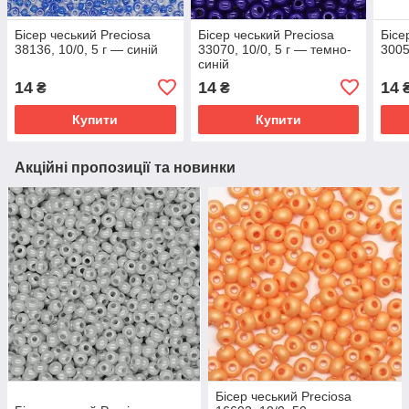
Бісер чеський Preciosa
Бісер чеський Preciosa
Бісе
38136, 10/0, 5 г — синій
33070, 10/0, 5 г — темно-
3005
синій
14
14
14
₴
₴
Купити
Купити
Акційні пропозиції та новинки
Бісер чеський Preciosa