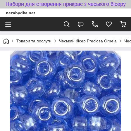
Набори для створення прикрас з чеського бісеру
nezabydka.net
Товари та послуги
Чеський бісер Preciosa Ornela
Чес