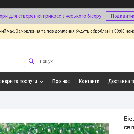
ори для створення прикрас з чеського бісеру
Подивити
чий час. Замовлення та повідомлення будуть оброблені з 09:00 най
овари та послуги
Про нас
Контакти
Доставка т
Біс
сві