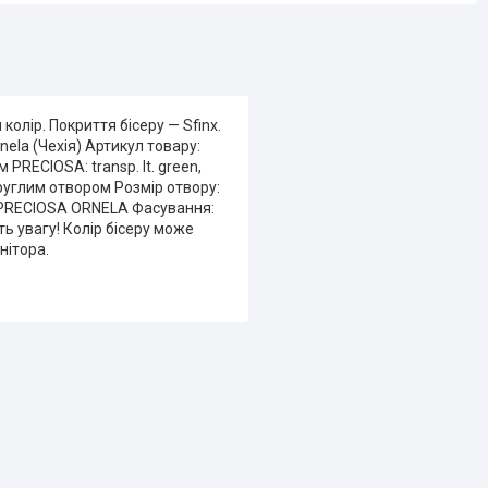
колір. Покриття бісеру — Sfinx.
nela (Чехія) Артикул товару:
PRECIOSA: transp. lt. green,
 круглим отвором Розмір отвору:
лою PRECIOSA ORNELA Фасування:
іть увагу! Колір бісеру може
нітора.