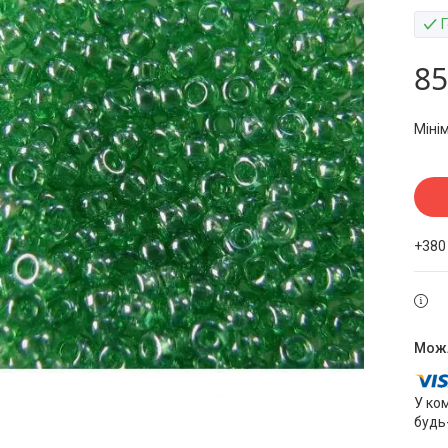
85
Міні
+380
У ко
будь