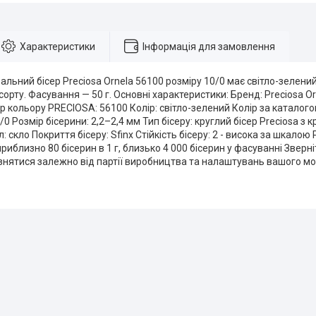
Характеристики
Інформація для замовлення
льний бісер Preciosa Ornela 56100 розміру 10/0 має світло-зелений 
сорту. Фасування — 50 г. Основні характеристики: Бренд: Preciosa Or
 кольору PRECIOSA: 56100 Колір: світло-зелений Колір за каталогом 
0/0 Розмір бісерини: 2,2–2,4 мм Тип бісеру: круглий бісер Preciosa з
л: скло Покриття бісеру: Sfinx Стійкість бісеру: 2 - висока за шка
 приблизно 80 бісерин в 1 г, близько 4 000 бісерин у фасуванні Зверн
знятися залежно від партії виробництва та налаштувань вашого мо