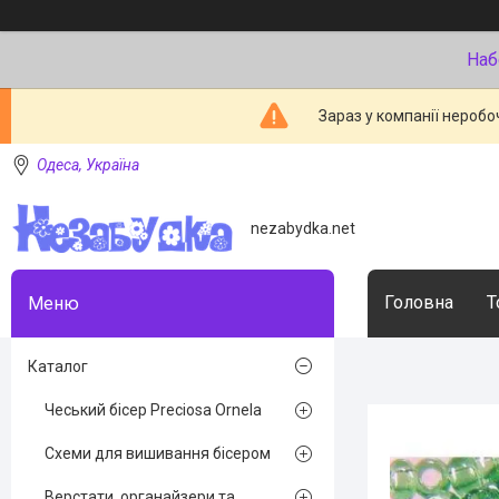
Наб
Зараз у компанії неробо
Одеса, Україна
nezabydka.net
Головна
Т
Каталог
Чеський бісер Preciosa Ornela
Схеми для вишивання бісером
Верстати, органайзери та