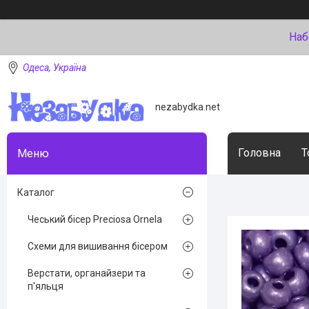
Наб
Одеса, Україна
nezabydka.net
Головна
Т
Каталог
Чеський бісер Preciosa Ornela
Схеми для вишивання бісером
Верстати, органайзери та
п'яльця