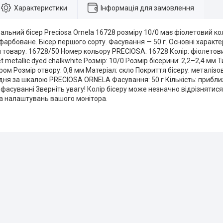
Характеристики
Інформація для замовлення
льний бісер Preciosa Ornela 16728 розміру 10/0 має фіолетовий кол
фарбоване. Бісер першого сорту. Фасування — 50 г. Основні характер
л товару: 16728/50 Номер кольору PRECIOSA: 16728 Колір: фіолетов
t metallic dyed chalkwhite Розмір: 10/0 Розмір бісерини: 2,2–2,4 мм Т
ром Розмір отвору: 0,8 мм Матеріал: скло Покриття бісеру: металізо
редня за шкалою PRECIOSA ORNELA Фасування: 50 г Кількість: приблиз
у фасуванні Зверніть увагу! Колір бісеру може незначно відрізнятися
а налаштувань вашого монітора.