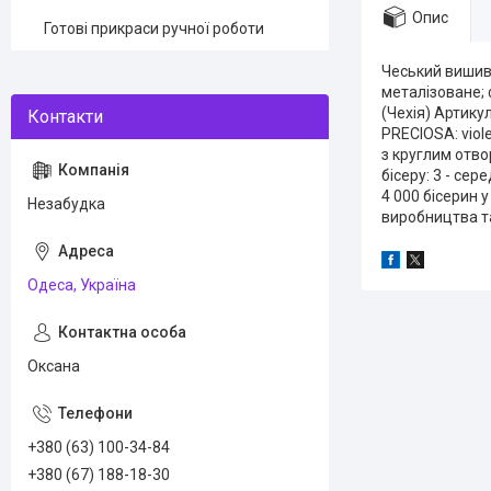
Опис
Готові прикраси ручної роботи
Чеський вишива
металізоване; 
(Чехія) Артику
PRECIOSA: viole
з круглим отво
бісеру: 3 - се
4 000 бісерин 
Незабудка
виробництва т
Одеса, Україна
Оксана
+380 (63) 100-34-84
+380 (67) 188-18-30