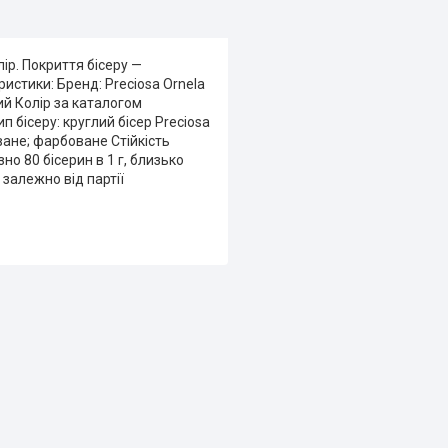
ір. Покриття бісеру —
истики: Бренд: Preciosa Ornela
ий Колір за каталогом
ип бісеру: круглий бісер Preciosa
ване; фарбоване Стійкість
но 80 бісерин в 1 г, близько
 залежно від партії