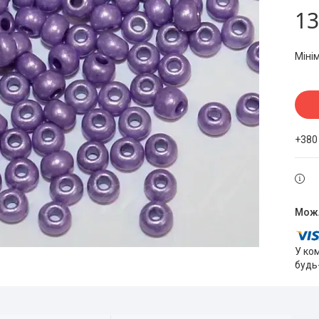
13
Міні
+380
У ко
будь