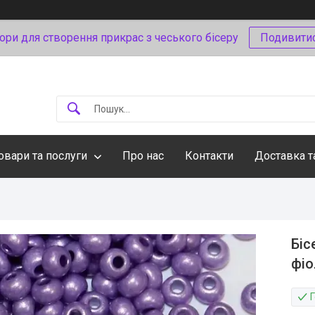
ори для створення прикрас з чеського бісеру
Подивити
овари та послуги
Про нас
Контакти
Доставка т
Біс
фіо