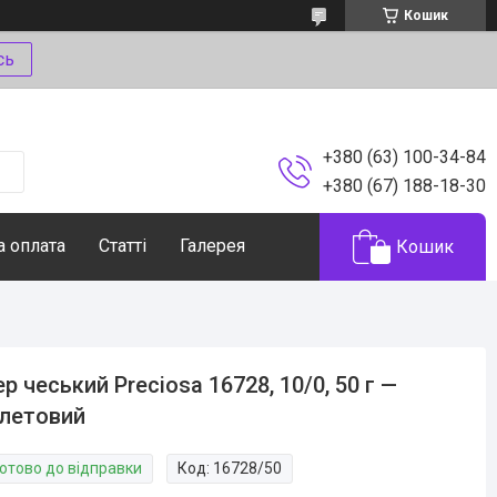
Кошик
сь
+380 (63) 100-34-84
+380 (67) 188-18-30
а оплата
Статті
Галерея
Кошик
ер чеський Preciosa 16728, 10/0, 50 г —
летовий
Готово до відправки
Код:
16728/50