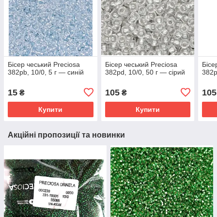
Бісер чеський Preciosa
Бісер чеський Preciosa
Бісе
382pb, 10/0, 5 г — синій
382pd, 10/0, 50 г — сірий
382p
15
105
105
₴
₴
Купити
Купити
Акційні пропозиції та новинки