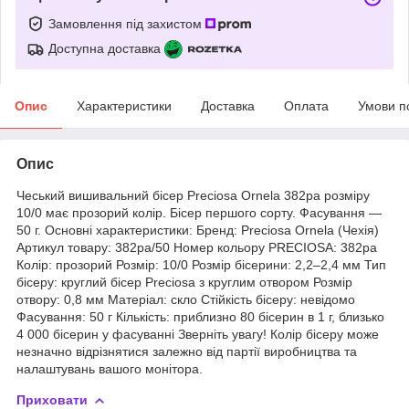
Замовлення під захистом
Доступна доставка
Опис
Характеристики
Доставка
Оплата
Умови п
Опис
Чеський вишивальний бісер Preciosa Ornela 382pa розміру
10/0 має прозорий колір. Бісер першого сорту. Фасування —
50 г. Основні характеристики: Бренд: Preciosa Ornela (Чехія)
Артикул товару: 382pa/50 Номер кольору PRECIOSA: 382pa
Колір: прозорий Розмір: 10/0 Розмір бісерини: 2,2–2,4 мм Тип
бісеру: круглий бісер Preciosa з круглим отвором Розмір
отвору: 0,8 мм Матеріал: скло Стійкість бісеру: невідомо
Фасування: 50 г Кількість: приблизно 80 бісерин в 1 г, близько
4 000 бісерин у фасуванні Зверніть увагу! Колір бісеру може
незначно відрізнятися залежно від партії виробництва та
налаштувань вашого монітора.
Приховати