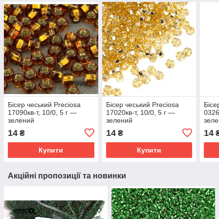
Бісер чеський Preciosa
Бісер чеський Preciosa
Бісе
17090кв-т, 10/0, 5 г —
17020кв-т, 10/0, 5 г —
0326
зелений
зелений
зел
14
14
14
₴
₴
Купити
Купити
Акційні пропозиції та новинки