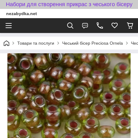
Набори для створення прикрас з чеського бісеру
nezabydka.net
Товари та послуги
Чеський бісер Preciosa Ornela
Чес