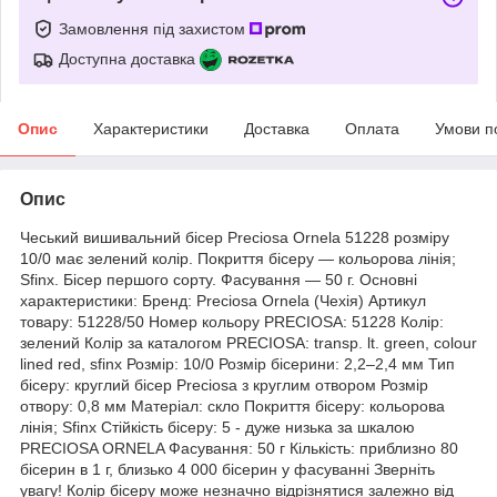
Замовлення під захистом
Доступна доставка
Опис
Характеристики
Доставка
Оплата
Умови п
Опис
Чеський вишивальний бісер Preciosa Ornela 51228 розміру
10/0 має зелений колір. Покриття бісеру — кольорова лінія;
Sfinx. Бісер першого сорту. Фасування — 50 г. Основні
характеристики: Бренд: Preciosa Ornela (Чехія) Артикул
товару: 51228/50 Номер кольору PRECIOSA: 51228 Колір:
зелений Колір за каталогом PRECIOSA: transp. lt. green, colour
lined red, sfinx Розмір: 10/0 Розмір бісерини: 2,2–2,4 мм Тип
бісеру: круглий бісер Preciosa з круглим отвором Розмір
отвору: 0,8 мм Матеріал: скло Покриття бісеру: кольорова
лінія; Sfinx Стійкість бісеру: 5 - дуже низька за шкалою
PRECIOSA ORNELA Фасування: 50 г Кількість: приблизно 80
бісерин в 1 г, близько 4 000 бісерин у фасуванні Зверніть
увагу! Колір бісеру може незначно відрізнятися залежно від