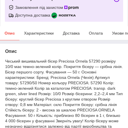
Замовлення під захистом
Доступна доставка
Опис
Характеристики
Доставка
Оплата
Умови п
Опис
Чеський вишивальний бісер Preciosa Ornela 57290 розміру
10/0 має темно-зелений колір. Покриття бісеру — срібна лінія.
Бісер першого сорту. Фасування — 50 г. Основні
характеристики: Бренд: Preciosa Ornela (Чехія) Артикул
товару: 57290/50 Номер кольору PRECIOSA: 57290 Колір:
темно-зелений Колір за каталогом PRECIOSA: transp. dark
green, silver lined Розмір: 10/0 Розмір бісерини: 2,2–2,4 мм Тип
бісеру: круглий бісер Preciosa з круглим отвором Розмір
отвору: 0,8 мм Матеріал: скло Покриття бісеру: срібна лінія
Стійкість бісеру: 2 - висока за шкалою PRECIOSA ORNELA
Фасування: 50 г Кількість: приблизно 80 бісерин в 1 г, близько
4 000 бісерин у фасуванні Зверніть увагу! Колір бісеру може
незначно відрізнятися залежно від партії виробництва та