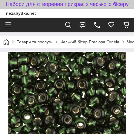
Набори для створення прикрас з чеського бісеру
nezabydka.net
Товари та послуги
Чеський бісер Preciosa Ornela
Чес