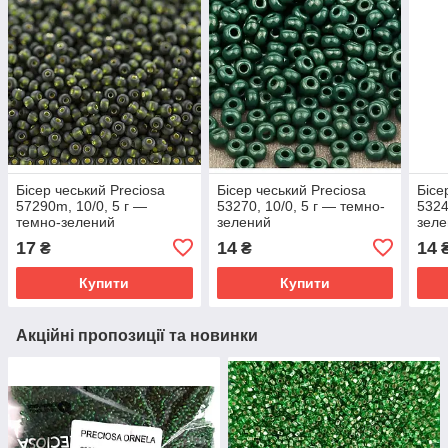
Бісер чеський Preciosa
Бісер чеський Preciosa
Бісе
57290m, 10/0, 5 г —
53270, 10/0, 5 г — темно-
5324
темно-зелений
зелений
зел
17
14
14
₴
₴
Купити
Купити
Акційні пропозиції та новинки