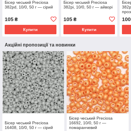
Бісер чеський Preciosa
Бісер чеський Preciosa
Бісе
382pd, 10/0, 50 г — сірий
382pi, 10/0, 50 г — айворі
382p
про
105
105
100
₴
₴
Купити
Купити
Акційні пропозиції та новинки
Бісер чеський Preciosa
Бісер чеський Preciosa
16692, 10/0, 50 г —
16408, 10/0, 50 г — сірий
помаранчевий