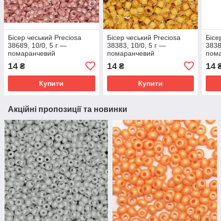
Бісер чеський Preciosa
Бісер чеський Preciosa
Бісе
38689, 10/0, 5 г —
38383, 10/0, 5 г —
3838
помаранчевий
помаранчевий
пом
14
14
14
₴
₴
Купити
Купити
Акційні пропозиції та новинки