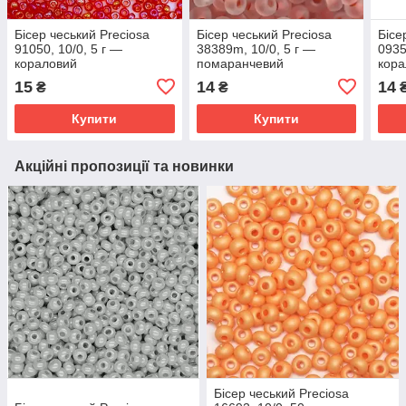
Бісер чеський Preciosa
Бісер чеський Preciosa
Бісе
91050, 10/0, 5 г —
38389m, 10/0, 5 г —
0935
кораловий
помаранчевий
кора
15
14
14
₴
₴
Купити
Купити
Акційні пропозиції та новинки
Бісер чеський Preciosa